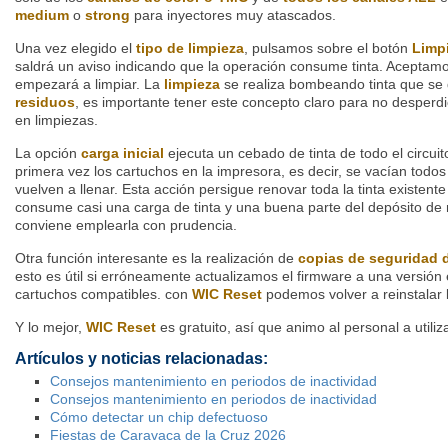
medium
o
strong
para inyectores muy atascados.
Una vez elegido el
tipo de limpieza
, pulsamos sobre el botón
Limpi
saldrá un aviso indicando que la operación consume tinta. Aceptamo
empezará a limpiar. La
limpieza
se realiza bombeando tinta que se
residuos
, es importante tener este concepto claro para no desperdi
en limpiezas.
La opción
carga inicial
ejecuta un cebado de tinta de todo el circui
primera vez los cartuchos en la impresora, es decir, se vacían todos
vuelven a llenar. Esta acción persigue renovar toda la tinta existent
consume casi una carga de tinta y una buena parte del depósito de
conviene emplearla con prudencia.
Otra función interesante es la realización de
copias de seguridad d
esto es útil si erróneamente actualizamos el firmware a una versión 
cartuchos compatibles. con
WIC Reset
podemos volver a reinstalar l
Y lo mejor,
WIC Reset
es gratuito, así que animo al personal a utiliza
Artículos y noticias relacionadas:
Consejos mantenimiento en periodos de inactividad
Consejos mantenimiento en periodos de inactividad
Cómo detectar un chip defectuoso
Fiestas de Caravaca de la Cruz 2026