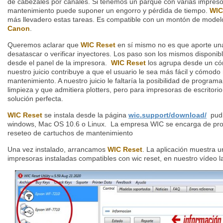
de cabezales por canales. Si tenemos un parque con varias impresor
mantenimiento puede suponer un engorro y pérdida de tiempo.
WIC
más llevadero estas tareas. Es compatible con un montón de mode
Canon
.
Queremos aclarar que
WIC Reset
en sí mismo no es que aporte una 
desatascar o verificar inyectores. Los paso son los mismos disponible
desde el panel de la impresora.
WIC Reset
los agrupa desde un cóm
nuestro juicio contribuye a que el usuario le sea más fácil y cómodo 
mantenimiento. A nuestro juicio le faltaría la posibilidad de progra
limpieza y que admitiera plotters, pero para impresoras de escritor
solución perfecta.
WIC Reset
se instala desde la página
wic.support/download/
pudie
windows, Mac OS 10.6 o Linux. La empresa WIC se encarga de prov
reseteo de cartuchos de mantenimiento
Una vez instalado, arrancamos
WIC Reset
. La aplicación muestra u
impresoras instaladas compatibles con wic reset, en nuestro vídeo 