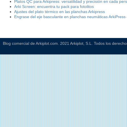
Platos QC para Arkipress: versatilidad y precisión en cada per
Arki Screen: encuentra tu pack para fotolitos
Ajustes del plato térmico en las planchas Arkipress
Engrase del eje basculante en planchas neumáticas ArkiPress
Blog comercial de Arkiplot.com. 2021 Arkiplot, S.L. Todos los derech