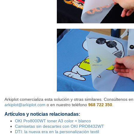
Arkiplot comercializa esta solución y otras similares. Consúltenos en
arkiplot@arkiplot.com
o en nuestro teléfono
968 722 350
.
Artículos y noticias relacionadas:
OKI Pro8000WT toner A3 color + blanco
Camisetas sin descartes con OKI PRO8432WT
DTI: la nueva era en la personalización textil