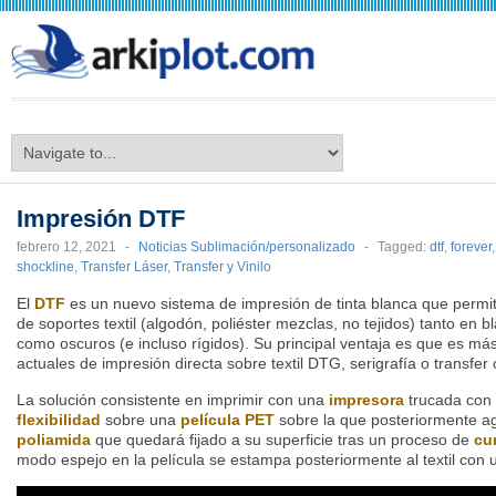
arkiplot.com
Impresión DTF
febrero 12, 2021
-
Noticias Sublimación/personalizado
-
Tagged:
dtf
,
forever
shockline
,
Transfer Láser
,
Transfer y Vinilo
El
DTF
es un nuevo sistema de impresión de tinta blanca que permite
de soportes textil (algodón, poliéster mezclas, no tejidos) tanto en b
como oscuros (e incluso rígidos). Su principal ventaja es que es má
actuales de impresión directa sobre textil DTG, serigrafía o transfer
La solución consistente en imprimir con una
impresora
trucada con
flexibilidad
sobre una
película PET
sobre la que posteriormente 
poliamida
que quedará fijado a su superficie tras un proceso de
cu
modo espejo en la película se estampa posteriormente al textil con 