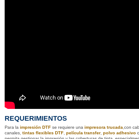
REQUERIMIENTOS
Para la
impresión DTF
se requiere una
impresora trucada
,con cab
canales,
tintas flexibles DTF
,
película transfer
,
polvo adhesivo
o
permita gestionar la impresión y las coberturas de tinta, especialmen