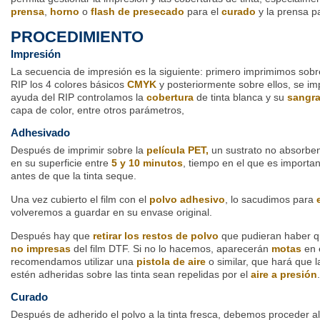
prensa
,
horno
o
flash de presecado
para el
curado
y la prensa pa
PROCEDIMIENTO
Impresión
La secuencia de impresión es la siguiente: primero imprimimos sobre
RIP los 4 colores básicos
CMYK
y posteriormente sobre ellos, se im
ayuda del RIP controlamos la
cobertura
de tinta blanca y su
sangr
capa de color, entre otros parámetros,
Adhesivado
Después de imprimir sobre la
película PET,
un sustrato no absorbe
en su superficie entre
5 y 10 minutos
, tiempo en el que es importan
antes de que la tinta seque.
Una vez cubierto el film con el
polvo adhesivo
, lo sacudimos para
e
volveremos a guardar en su envase original.
Después hay que
retirar los restos de polvo
que pudieran haber 
no impresas
del film DTF. Si no lo hacemos, aparecerán
motas
en e
recomendamos utilizar una
pistola de aire
o similar, que hará que 
estén adheridas sobre las tinta sean repelidas por el
aire a presión
.
Curado
Después de adherido el polvo a la tinta fresca, debemos proceder a