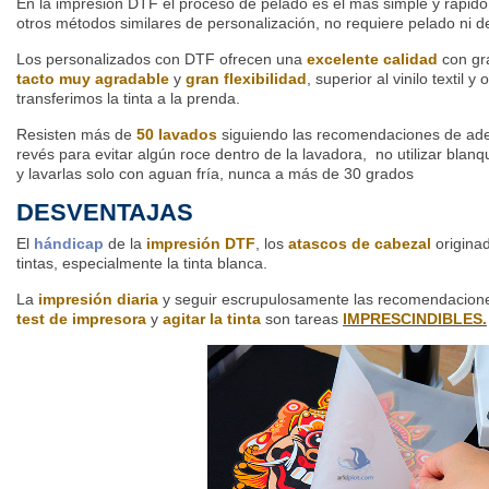
En la impresión DTF el proceso de pelado es el más simple y rápid
otros métodos similares de personalización, no requiere pelado ni d
Los personalizados con DTF ofrecen una
excelente calidad
con g
tacto muy agradable
y
gran flexibilidad
, superior al vinilo textil 
transferimos la tinta a la prenda.
Resisten más de
50 lavados
siguiendo las recomendaciones de ade
revés para evitar algún roce dentro de la lavadora, no utilizar bla
y lavarlas solo con aguan fría, nunca a más de 30 grados
DESVENTAJAS
El
hándicap
de la
impresión DTF
, los
atascos de cabezal
originad
tintas, especialmente la tinta blanca.
La
impresión diaria
y seguir escrupulosamente las recomendacion
test de impresora
y
agitar la tinta
son tareas
IMPRESCINDIBLES.