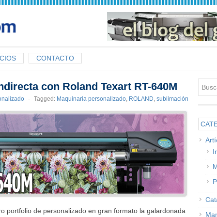
CIOS
CONTACTO
indirecta con Roland Texart RT-640M
onalizado
-
Tagged:
Maquinaria personalizado
,
ROLAND
,
sublimación
CAT
Art
I
M
P
Cat
 portfolio de personalizado en gran formato la galardonada
Man