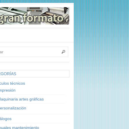
EGORÍAS
ículos técnicos
mpresión
aquinaria artes gráficas
ersonalización
álogos
uales mantenimiento