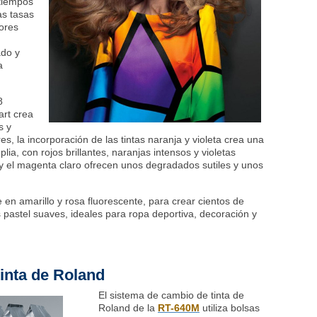
 tiempos
s tasas
ores
ado y
a
8
art crea
s y
es, la incorporación de las tintas naranja y violeta crea una
, con rojos brillantes, naranjas intensos y violetas
 y el magenta claro ofrecen unos degradados sutiles y unos
e en amarillo y rosa fluorescente, para crear cientos de
s pastel suaves, ideales para ropa deportiva, decoración y
inta de Roland
El sistema de cambio de tinta de
Roland de la
RT-640M
utiliza bolsas