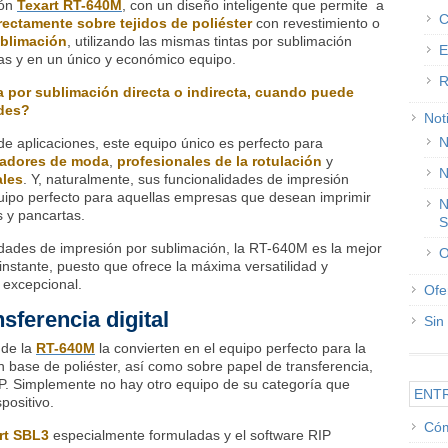
ión
Texart RT-640M
, con un diseño inteligente que permite a
C
rectamente sobre tejidos de poliéster
con revestimiento o
ublimación
, utilizando las mismas tintas por sublimación
E
s y en un único y económico equipo.
R
a por sublimación directa o indirecta, cuando puede
des?
Not
N
e aplicaciones, este equipo único es perfecto para
adores de moda
,
profesionales de la rotulación
y
N
les
. Y, naturalmente, sus funcionalidades de impresión
quipo perfecto para aquellas empresas que desean imprimir
N
s y pancartas.
S
dades de impresión por sublimación, la RT-640M es la mejor
O
 instante, puesto que ofrece la máxima versatilidad y
n excepcional.
Ofe
sferencia digital
Sin
 de la
RT-640M
la convierten en el equipo perfecto para la
n base de poliéster, así como sobre papel de transferencia,
RIP. Simplemente no hay otro equipo de su categoría que
ENT
positivo.
Cóm
rt
SBL3
especialmente formuladas y el software RIP