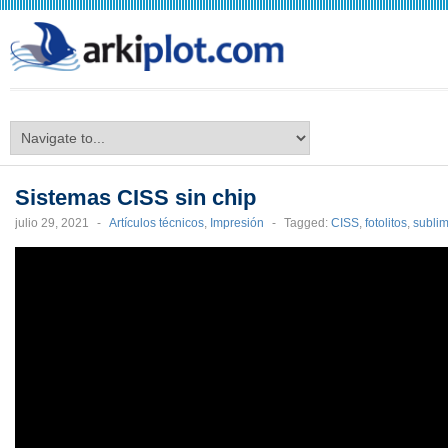
arkiplot.com
Sistemas CISS sin chip
julio 29, 2021
-
Artículos técnicos
,
Impresión
-
Tagged:
CISS
,
fotolitos
,
subli