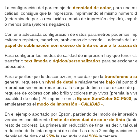
La configuración del porcentaje de
densidad de color
, para una m
calidad, consigue que la impresora, imprimiendo el mismo número 
(determinado por la resolución o modo de impresión elegido), expuls
o menos tinta (valores negativos).
Con una adecuada configuración de estos parámetros podemos impr
evitando repintes, manchas, problemas de secado… además del aho
papel de sublimación con exceso de tinta es tirar a la basura di
Para configurar los modos de calidad de impresión hay que tener clar
transferir:
textil/moda
o
rígidos/personalizados
para seleccionar 
adecuado.
Para aquellos que lo desconozcan, recordar que la
transferencia so
general, requiere un
nivel de detalle
relativamente
bajo
(el punto d
reproducir sin emborronar una alta carga de tinta ni un exceso de p
requiere de colores con alto brillo y colores muy vivos (premia la vi
exactitud de color). Al imprimir con la
Epson SureColor SC-F500
, p
emplearemos el
modo de impresión
«CALIDAD»
.
En el ejemplo aportado por Epson, partiendo del modo de impresió
versiones con diferente
límite de densidad de color de tinta
(tant
resto de colores). La primera sin reducción de tinta, es decir, tal cua
reducción de la tinta negra ni de color. Las otras 2 configuraciones: 
densidad de tinta del
25%
la segunda y del
50%
la tercera.