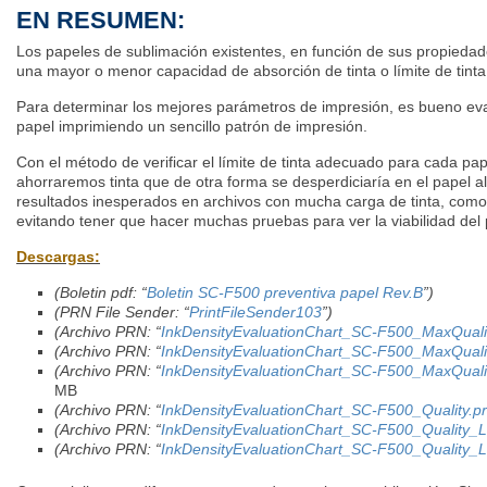
EN RESUMEN:
Los papeles de sublimación existentes, en función de sus propiedad
una mayor o menor capacidad de absorción de tinta o límite de tinta
Para determinar los mejores parámetros de impresión, es bueno evalu
papel imprimiendo un sencillo patrón de impresión.
Con el método de verificar el límite de tinta adecuado para cada pa
ahorraremos tinta que de otra forma se desperdiciaría en el papel a
resultados inesperados en archivos con mucha carga de tinta, co
evitando tener que hacer muchas pruebas para ver la viabilidad del
Descargas:
(Boletin pdf: “
Boletin SC-F500 preventiva papel Rev.B
”)
(PRN File Sender: “
PrintFileSender103
”)
(Archivo PRN: “
InkDensityEvaluationChart_SC-F500_MaxQuali
(Archivo PRN: “
InkDensityEvaluationChart_SC-F500_MaxQuali
(Archivo PRN: “
InkDensityEvaluationChart_SC-F500_MaxQual
MB
(Archivo PRN: “
InkDensityEvaluationChart_SC-F500_Quality.p
(Archivo PRN: “
InkDensityEvaluationChart_SC-F500_Quality_L
(Archivo PRN: “
InkDensityEvaluationChart_SC-F500_Quality_