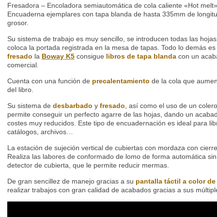
Fresadora – Encoladora semiautomática de cola caliente «Hot melt»
Encuaderna ejemplares con tapa blanda de hasta 335mm de longi
grosor.
Su sistema de trabajo es muy sencillo, se introducen todas las hojas
coloca la portada registrada en la mesa de tapas. Todo lo demás e
fresado
la
Boway K5
consigue
libros de tapa blanda
con un acab
comercial.
Cuenta con una función de
precalentamiento
de la cola que aument
del libro.
Su sistema de
desbarbado
y
fresado
, así como el uso de un coler
permite conseguir un perfecto agarre de las hojas, dando un acaba
costes muy reducidos. Este tipo de encuadernación es ideal para libr
catálogos, archivos…
La estación de sujeción vertical de cubiertas con mordaza con cierre
Realiza las labores de conformado de lomo de forma automática sin
detector de cubierta, que le permite reducir mermas.
De gran sencillez de manejo gracias a su
pantalla táctil a color de
realizar trabajos con gran calidad de acabados gracias a sus múltipl