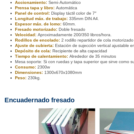
Accionamiento:
Semi-Automático
Prensa tapa y libro:
Automática
Panel de control:
Display táctil color de 7″
Longitud máx. de trabajo:
335mm DIN A4.
Espesor máx. de lomo:
60mm.
Fresado motorizado:
Doble fresado
Velocidad:
Aproximadamente 200/350 libros/hora.
Rodillos de encolado:
2 rodillo repartidor de cola motorizado
Ajuste de cubierta:
Estación de sujección vertical ajustable en
Depósito de cola:
Recipiente de alta capacidad
Tiempo de calentamiento:
Alrededor de 35 minutos
Mesa soporte: Si con ruedas y tapa superior que sirve como su
Consumo:
2300w
Dimensiones:
1300x670x1080mm
Peso:
230kg.
Encuadernado fresado