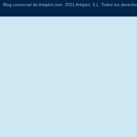
Blog comercial de Arkiplot.com. 2021 Arkiplot, S.L. Todos los derech