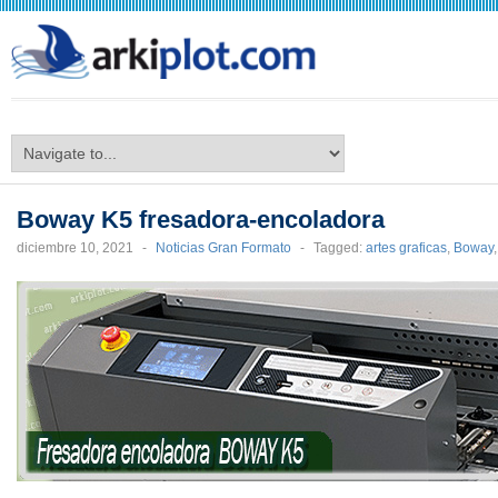
arkiplot.com
Boway K5 fresadora-encoladora
diciembre 10, 2021
-
Noticias Gran Formato
-
Tagged:
artes graficas
,
Boway