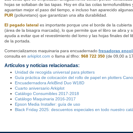
hojas se soltaban de las tapas. Hoy en día las colas termofundible
aguantan mejor el paso del tiempo, e incluso han aparecido alguna
PUR
(poliuretano) que garantizan una alta durabilidad.
El pegado lateral
es importante porque une el borde de la cubierta
(área de la bisagra marcada), lo que permite que el libro se abra y 
ayuda a evitar que el revestimiento del lomo y las hojas finales del
de la portada.
Comercializamos maquinaria para encuadernado
fresadoras enco
consulta en
arkiplot.com
o llama al tlfno:
968 722 350
(de 09,00 a 17
Artículos y noticias relacionadas:
Unidad de recogida universal para plotters
Guía práctica de colocación del rollo de papel en plotters Can
Encuadernadora ArkiBind Duo W18D
Cuarto aniversario Arkiplot
Catálogo Consumibles 2017-2018
Catálogo Maquinaria 2016-2017
Epson Media Installer: guía de uso
Black Friday 2025: descuentos especiales en todo nuestro cat