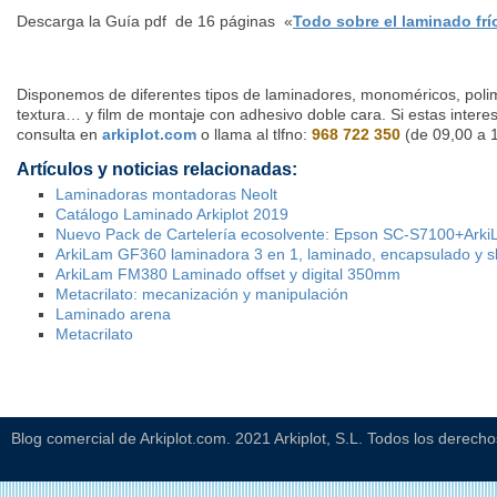
Descarga la Guía pdf de 16 páginas «
Todo sobre el laminado frí
Disponemos de diferentes tipos de laminadores, monoméricos, polim
textura… y film de montaje con adhesivo doble cara. Si estas intere
consulta en
arkiplot.com
o llama al tlfno:
968 722 350
(de 09,00 a 1
Artículos y noticias relacionadas:
Laminadoras montadoras Neolt
Catálogo Laminado Arkiplot 2019
Nuevo Pack de Cartelería ecosolvente: Epson SC-S7100+Ark
ArkiLam GF360 laminadora 3 en 1, laminado, encapsulado y sle
ArkiLam FM380 Laminado offset y digital 350mm
Metacrilato: mecanización y manipulación
Laminado arena
Metacrilato
Blog comercial de Arkiplot.com. 2021 Arkiplot, S.L. Todos los derech