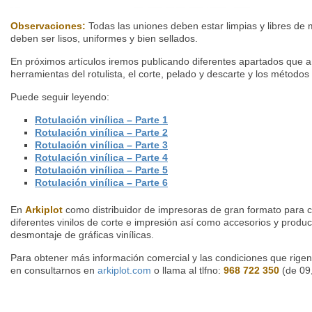
Observaciones:
Todas las uniones deben estar limpias y libres de 
deben ser lisos, uniformes y bien sellados.
En próximos artículos iremos publicando diferentes apartados que a
herramientas del rotulista, el corte, pelado y descarte y los métodos
Puede seguir leyendo:
Rotulación vinílica – Parte 1
Rotulación vinílica – Parte 2
Rotulación vinílica – Parte 3
Rotulación vinílica – Parte 4
Rotulación vinílica – Parte 5
Rotulación vinílica – Parte 6
En
Arkiplot
como distribuidor de impresoras de gran formato para c
diferentes vinilos de corte e impresión así como accesorios y produc
desmontaje de gráficas vinílicas.
Para obtener más información comercial y las condiciones que rigen
en consultarnos en
arkiplot.com
o llama al tlfno:
968 722 350
(de 09,