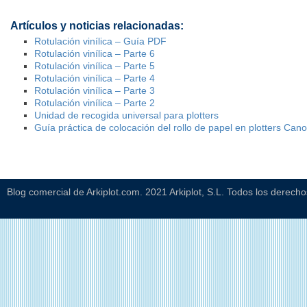
Artículos y noticias relacionadas:
Rotulación vinílica – Guía PDF
Rotulación vinílica – Parte 6
Rotulación vinílica – Parte 5
Rotulación vinílica – Parte 4
Rotulación vinílica – Parte 3
Rotulación vinílica – Parte 2
Unidad de recogida universal para plotters
Guía práctica de colocación del rollo de papel en plotters Can
Blog comercial de Arkiplot.com. 2021 Arkiplot, S.L. Todos los derech