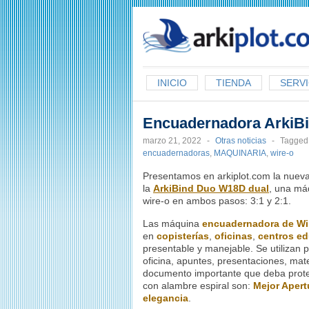
arkiplot.com
INICIO
TIENDA
SERVI
Encuadernadora ArkiB
marzo 21, 2022
-
Otras noticias
-
Tagged
encuadernadoras
,
MAQUINARIA
,
wire-o
Presentamos en arkiplot.com la nueva
la
ArkiBind Duo W18D dual
, una má
wire-o
en ambos pasos: 3:1 y 2:1.
Las máquina
encuadernadora de Wi
en
copisterías
,
oficinas
,
centros e
presentable y manejable. Se utilizan
oficina, apuntes, presentaciones, mate
documento importante que deba prote
con alambre espiral son:
Mejor Apert
elegancia
.