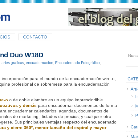
CIOS
CONTACTO
ind Duo W18D
:
artes graficas
,
encuadernación
,
Encuadernado Fotográfico
,
 incorporación para el mundo de la encuadernación wire-o,
CAT
quina profesional de sobremesa para la encuadernación
Art
I
re-o
o de doble alambre es un equipo imprescindible
ducativos y demás
para encuadernar documentos de forma
M
 para encuadernar calendarios, agendas, documentos de
P
riales de marketing, listados de precios, y cualquier otro
gerse. Sus principales ventajas respecto del encuadernado
Cat
ura y cierre 360º, menor tamaño del espiral y mayor
Man