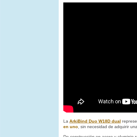
La
ArkiBind Duo W18D dual
represe
en uno
, sin necesidad de adquirir u
De construcción en acero y aluminio 