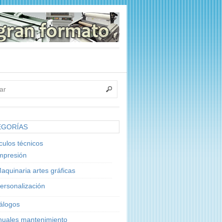
EGORÍAS
ículos técnicos
mpresión
aquinaria artes gráficas
ersonalización
álogos
uales mantenimiento