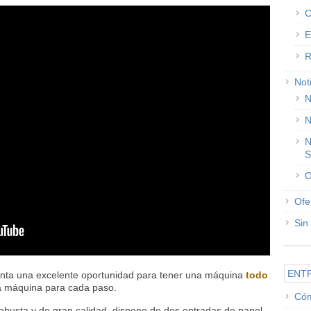
C
E
R
Not
N
N
N
S
O
Ofe
Sin
ENT
nta una excelente oportunidad para tener una máquina
todo
na máquina para cada paso.
Cóm
robusta y de gran calidad, dispone de dos entradas de papel