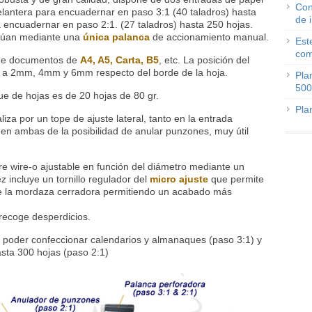
Con
 delantera para encuadernar en paso 3:1 (40 taladros) hasta
de 
a encuadernar en paso 2:1. (27 taladros) hasta 250 hojas.
túan mediante una
única palanca
de accionamiento manual.
Est
com
de documentos de
A4, A5, Carta, B5
, etc. La posición del
: a 2mm, 4mm y 6mm respecto del borde de la hoja.
Pla
500
ue de hojas es de 20 hojas de 80 gr.
Pla
liza por un tope de ajuste lateral, tanto en la entrada
o en ambas de la posibilidad de anular punzones, muy útil
re
wire-o
ajustable en función del diámetro mediante un
incluye un tornillo regulador del
micro ajuste
que permite
e de la mordaza cerradora permitiendo un acabado más
recoge desperdicios.
 poder confeccionar calendarios y almanaques (paso 3:1) y
ta 300 hojas (paso 2:1)