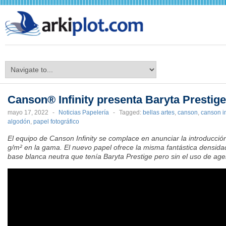
arkiplot.com
Canson® Infinity presenta Baryta Prestige 
mayo 17, 2022
-
Noticias Papelería
-
Tagged:
bellas artes
,
canson
,
canson in
algodón
,
papel fotográfico
El equipo de Canson Infinity se complace en anunciar la introducci
g/m² en la gama. El nuevo papel ofrece la misma fantástica densid
base blanca neutra que tenía Baryta Prestige pero sin el uso de agent