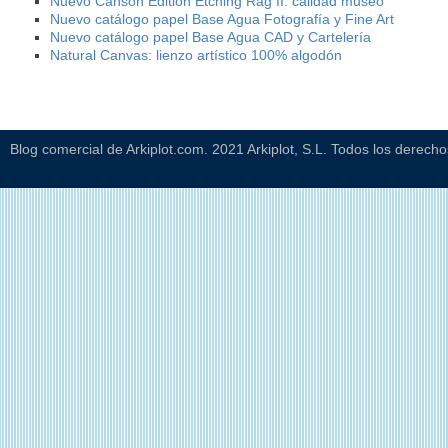
Nuevo Canson Edition Etching Rag II: calidad museo
Nuevo catálogo papel Base Agua Fotografía y Fine Art
Nuevo catálogo papel Base Agua CAD y Cartelería
Natural Canvas: lienzo artístico 100% algodón
Blog comercial de Arkiplot.com. 2021 Arkiplot, S.L. Todos los derech