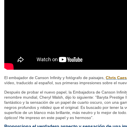
El embajador de Canson Infinity y fotógrafo de paisajes,
Chris Caes
vídeo, traducido al español, sus primeras impresiones sobre el nuev
Después de probar el nuevo papel, la Embajadora de Canson Infinity
renombre mundial, Cheryl Walsh, dijo lo siguiente: “Baryta Prestige 
fantástico y la sensación de un papel de cuarto oscuro, con una ga
negros profundos y nitidez que el original. Es buscado por tener la 
superficie de un blanco más brillante, más neutro y lo mejor de to
ópticos! He impreso en este papel y es hermoso”.
Proporciona el verdadero aspecto y sensación de una imp