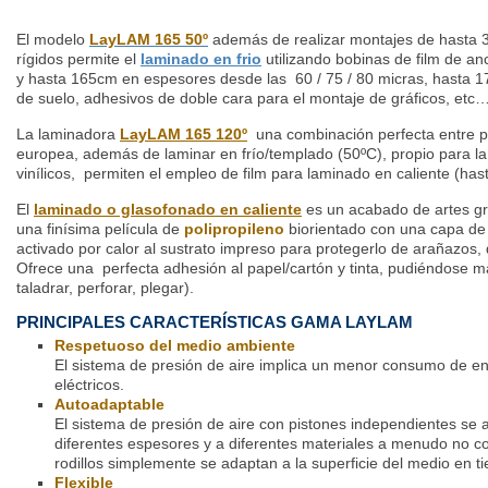
El modelo
LayLAM 165 50º
además de realizar montajes de hasta 
rígidos permite el
laminado en frio
utilizando bobinas de film de a
y hasta 165cm en espesores desde las 60 / 75 / 80 micras, hasta 1
de suelo, adhesivos de doble cara para el montaje de gráficos, etc
La laminadora
LayLAM 165 120º
una combinación perfecta entre pr
europea, además de laminar en frío/templado (50ºC), propio para la
vinílicos, permiten el empleo de film para laminado en caliente (has
El
laminado
o glasofonado en caliente
es un acabado de artes grá
una finísima película de
polipropileno
biorientado con una capa d
activado por calor al sustrato impreso para protegerlo de arañazos,
Ofrece una perfecta adhesión al papel/cartón y tinta, pudiéndose m
taladrar, perforar, plegar).
PRINCIPALES CARACTERÍSTICAS GAMA LAYLAM
Respetuoso del medio ambiente
El sistema de presión de aire implica un menor consumo de e
eléctricos.
Autoadaptable
El sistema de presión de aire con pistones independientes se
diferentes espesores y a diferentes materiales a menudo no 
rodillos simplemente se adaptan a la superficie del medio en t
Flexible