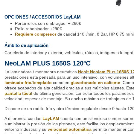
OPCIONES / ACCESORIOS LayLAM
Portarrollos con embrague + 260€
Rollo rebobinador +290€
Requiere
compresor
de caudal 140 l/min, 8 Bar, HP 0,75 mín
Ámbito de aplicación
Cartelería de interior y exterior, vehículos, rótulos, imágenes fotográf
NeoLAM PLUS 1650S 120ºC
La laminadora / montadora neumática
Neolt Neolam Plus 1650S 1
prestaciones está pensada para un uso intensivo, con volúmenes alt
laminado frío/templado
como en
glasofonado en caliente
. Como
ofrece acabados de alta calidad gracias a sus múltiples ajustes. Es
pantalla táctil
de última generación, controlar todos los parámetros 
velocidad, espesor de montaje. Su ancho máximo de trabajo es de 
Dispone de un rodillo frío y otro térmico regulable desde 0 hasta 120
A diferencia con las
LayLAM
cuenta con un silencioso compresor n
suministrar la presión de los pistones, esto facilita los desplazamie
entorno industrial y su
velocidad automática
permite mantener con