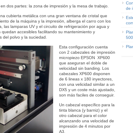
Con
 en dos partes: la zona de impresión y la mesa de trabajo.
de 
na cubierta metálica con una gran ventana de cristal que
Est
iento de la máquina y la impresión, alberga el carro con los
com
, las lamparas UV y el circuito de refrigeración por agua y
s quedan accesibles facilitando su mantenimiento y
Pla
 del polvo y la suciedad.
500
Pla
Esta configuración cuenta
con 2 cabezales de impresión
micropiezo EPSON XP600
que aseguran el doble de
velocidad sin banding. Los
cabezales XP600 disponen
de 6 lineas x 180 inyectores,
con una velicidad similar a un
DX5 y un coste más ajustado,
son más faciles de conseguir.
Un cabezal específico para la
tinta blanca (y barniz) y el
otro cabezal para el color
alcanzando una velocidad de
impresión de 4 minutos por
A3.