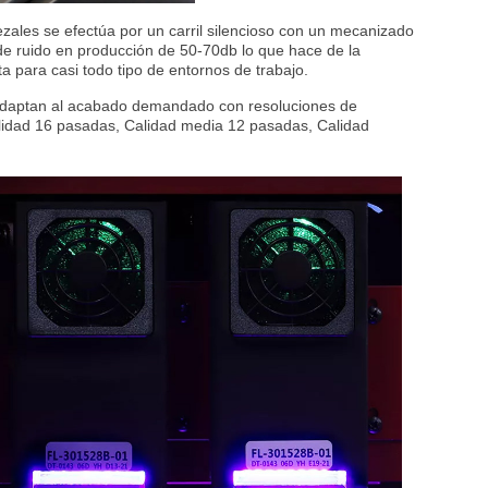
zales se efectúa por un carril silencioso con un mecanizado
s de ruido en producción de 50-70db lo que hace de la
 para casi todo tipo de entornos de trabajo.
adaptan al acabado demandado con resoluciones de
lidad 16 pasadas, Calidad media 12 pasadas, Calidad