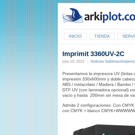
arkiplot.com
INICIO
TIENDA
SERVI
Imprimit 3360UV-2C
julio 20, 2022
-
Noticias Sublimación/pers
Presentamos la impresora UV (tintas 
impresión 330x600mm y doble cabez
ABS / metacrilato / Madera / Bambú / C
DTF UV (con laminadora opcional) co
vacío y hasta 200mm sin mesa de va
Admite 2 configuraciones: Con CMYK
con CMYK + blanco CMYK+WWWWW