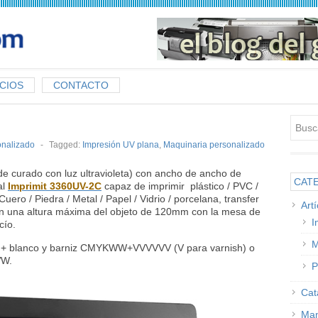
CIOS
CONTACTO
onalizado
-
Tagged:
Impresión UV plana
,
Maquinaria personalizado
de curado con luz ultravioleta) con ancho de ancho de
CAT
al
Imprimit 3360UV-2C
capaz de imprimir plástico / PVC /
uero / Piedra / Metal / Papel / Vidrio / porcelana, transfer
Art
n una altura máxima del objeto de 120mm con la mesa de
I
cío.
M
 + blanco y barniz CMYKWW+VVVVVV (V para varnish) o
W.
P
Cat
Man