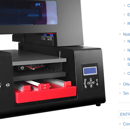
C
E
R
Not
N
N
N
S
O
Ofe
Sin
ENT
Cóm