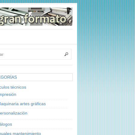
EGORÍAS
ículos técnicos
mpresión
aquinaria artes gráficas
ersonalización
álogos
uales mantenimiento