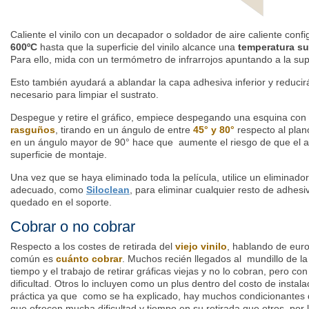
Caliente el vinilo con un decapador o soldador de aire caliente con
600ºC
hasta que la superficie del vinilo alcance una
temperatura su
Para ello, mida con un termómetro de infrarrojos apuntando a la super
Esto también ayudará a ablandar la capa adhesiva inferior y reducirá
necesario para limpiar el sustrato.
Despegue y retire el gráfico, empiece despegando una esquina con
rasguños
, tirando en un ángulo de entre
45° y 80°
respecto al plano
en un ángulo mayor de 90° hace que aumente el riesgo de que el a
superficie de montaje.
Una vez que se haya eliminado toda la película, utilice un eliminado
adecuado, como
Siloclean
, para eliminar cualquier resto de adhe
quedado en el soporte.
Cobrar o no cobrar
Respecto a los costes de retirada del
viejo vinilo
, hablando de euro
común es
cuánto cobrar
. Muchos recién llegados al mundillo de la
tiempo y el trabajo de retirar gráficas viejas y no lo cobran, pero co
dificultad. Otros lo incluyen como un plus dentro del costo de insta
práctica ya que como se ha explicado, hay muchos condicionantes 
que ofrecen mucha dificultad y tiempo en su retirada que otros, por