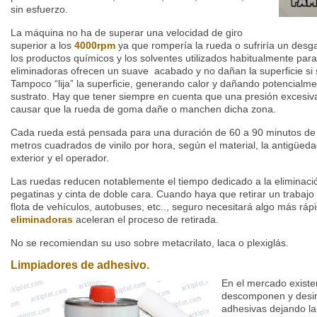
sin esfuerzo.
La máquina no ha de superar
una velocidad de giro
superior a los
4000rpm
ya que rompería la rueda o sufriría un desg
los productos químicos y los solventes utilizados habitualmente para
eliminadoras ofrecen un suave acabado y no dañan la superficie si
Tampoco “lija” la superficie, generando calor y dañando potencialmen
sustrato.
Hay que tener siempre en cuenta que una presión excesiv
causar que la rueda de goma dañe o manchen dicha zona.
Cada rueda está pensada para una duración de 60 a
90 minutos de
metros cuadrados de vinilo por hora, según el material, la antigüeda
exterior y el operador.
Las ruedas reducen notablemente el tiempo dedicado a la eliminaci
pegatinas y cinta de doble cara.
Cuando haya que retirar un trabaj
flota de vehículos, autobuses, etc.., seguro necesitará algo más ráp
eliminadoras
aceleran el proceso de retirada.
No se recomiendan su uso sobre metacrilato, laca o plexiglás.
Limpiadores de adhesivo.
En el mercado existe
descomponen y desin
adhesivas dejando la 