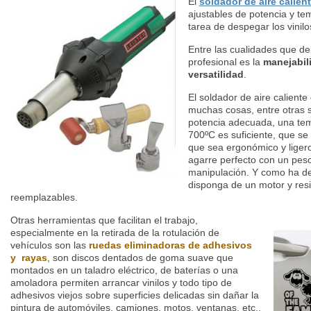
El
soldador de aire calien
ajustables de potencia y te
tarea de despegar los vinil
Entre las cualidades que d
profesional es la
m
anejabil
versatilidad
.
El soldador de aire calient
muchas cosas, entre otras s
potencia adecuada, una tem
700ºC es suficiente, que se
que sea ergonómico y ligero
agarre perfecto con un pes
manipulación. Y como ha d
disponga de un motor y res
reemplazables.
Otras herramientas que facilitan el trabajo,
especialmente en la retirada de la rotulación de
vehículos son las
ruedas eliminadoras de adhesivos
y rayas
, son discos dentados de goma suave que
montados en un taladro eléctrico, de baterías o una
amoladora permiten arrancar vinilos y todo tipo de
adhesivos viejos sobre superficies delicadas sin dañar la
pintura de
automóviles, camiones, motos, ventanas, etc..