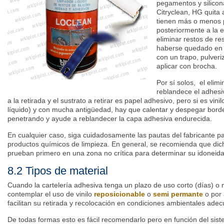
pegamentos y silico
Citryclean, HG quita
tienen más o menos pr
posteriormente a la e
eliminar restos de r
haberse quedado en e
con un trapo, pulveri
aplicar con brocha.
Por sí solos, el elim
reblandece el adhesiv
a la retirada y el sustrato a retirar es papel adhesivo, pero si es vini
líquido) y con mucha antigüedad, hay que calentar y despegar bord
penetrando y ayude a reblandecer la capa adhesiva endurecida.
En cualquier caso, siga cuidadosamente las pautas del fabricante p
productos químicos de limpieza. En general, se recomienda que dic
prueban primero en una zona no crítica para determinar su idoneida
8.2 Tipos de material
Cuando la cartelería adhesiva tenga un plazo de uso corto (días) 
contemplar el uso de vinilo
reposicionable
o
semi permante
o por
facilitan su retirada y recolocación en condiciones ambientales ade
De todas formas esto es fácil recomendarlo pero en función del sis