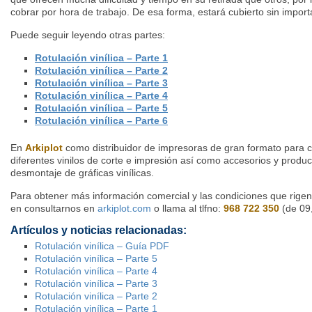
cobrar por hora de trabajo. De esa forma, estará cubierto sin import
Puede seguir leyendo otras partes:
Rotulación vinílica – Parte 1
Rotulación vinílica – Parte 2
Rotulación vinílica – Parte 3
Rotulación vinílica – Parte 4
Rotulación vinílica – Parte 5
Rotulación vinílica – Parte 6
En
Arkiplot
como distribuidor de impresoras de gran formato para c
diferentes vinilos de corte e impresión así como accesorios y produc
desmontaje de gráficas vinílicas.
Para obtener más información comercial y las condiciones que rigen
en consultarnos en
arkiplot.com
o llama al tlfno:
968 722 350
(de 09,
Artículos y noticias relacionadas:
Rotulación vinílica – Guía PDF
Rotulación vinílica – Parte 5
Rotulación vinílica – Parte 4
Rotulación vinílica – Parte 3
Rotulación vinílica – Parte 2
Rotulación vinílica – Parte 1