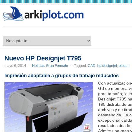
arkiplot.com
Nuevo HP Designjet T795
mayo 6, 2014
-
Noticias Gran Formato
-
Tagged:
CAD
,
hp designjet
,
plotter
Impresión adaptable a grupos de trabajo reducidos
Con actualizacion
GB de memoria vir
gran tamaño, la i
Designjet T795 ha
T95 disfruta de u
archivos y de tira
desatendida. La co
excepcional calid
resultados desde p
Admite una gran v