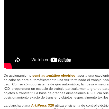
De accionamiento
semi-automático
eléctrico
, aporta una excelent
de calor se abre automáticamente una vez terminado el trabajo, todo
uso. Con su cómodo sistema de giro automático, la nueva y mejora
X20 proporciona un espacio de trabajo particularmente grande para f
objetos a transferir. La base de grandes dimensiones 40×50 cm orient
posicionamiento exacto de
transfer
y objetos, especialmente textiles
La plancha plana
ArkiPress X20
utiliza el sistema de control eléctr