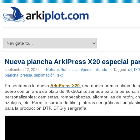
arkiplot.com
Nueva plancha ArkiPress X20 especial p
septiembre 12, 2022
-
Noticias Sublimación/personalizado
-
Tagged:
dtf
,
DT
plancha
,
prensa
,
sublimación
,
textil
Presentamos la nueva
ArkiPress X20
, una nueva prensa plana de 
acero con un área de plato de 40x50cm,diseñada para la personalizac
personalizables: camisetas, rompecabezas, alfombrillas de ratón, cha
azulejos, etc. Permite curado de film, pinturas
serigráficas
tipo
plasti
para la producción DTF, DTG y
serigrafía
.