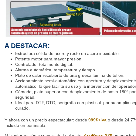
A DESTACAR:
Estructura sólida de acero y resto en acero inoxidable.
Potente motor para mayor presión
Controlador totalmente digital.
Alarma automática, temperatura y tiempo.
Plato de calor recubierto de una gruesa lámina de teflón.
Accionamiento semi-automático con apertura y desplazamiento 
automático, lo que facilita su uso y la intervención del operador
Cómoda, plato superior con desplazamiento de hasta 180º pa
seguridad.
Ideal para DTF, DTG,
serigrafía
con
plastisol
: por su amplia se
curado.
Y ahora con un precio espectacular: desde
999€+iva
o desde 24,77€
incluido en península.
Más información y compra de la plancha
ArkiPress X20
en nuestra 