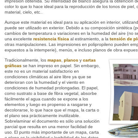
impresión obtenida. Su intensidad de blanco asegura la obtención d
color lo que lo hace ideal para la reproducción de los tonos de piel,
material, cielo, etc..
Aunque este material es ideal para su aplicación en interior, utiliza
puede ser utilizado en exterior. Debido a su composición sintética (p
cambios de temperatura o variaciones en la humedad del aire (no s
una excelente
resistencia física
al estiramiento, a la
tensión de p
otras manipulaciones. Las impresiones en polipropileno pueden em
expuestos a la intemperie), menús, e incluso planos de obra expue
Tradicionalmente, los
mapas
,
planos
y
cartas
gráficas
se han impreso en papel. Sin embargo,
este no es un material satisfactorio en
condiciones climáticas al aire libre ya que se
deterioran con la humedad y el viento en
condiciones de humedad prolongadas. El papel,
como sustrato a base de fibra vegetal, absorbe
fácilmente el agua cuando se expone a los
elementos y luego es propenso a rasgarse y
decolorarse, lo que hace que el mapa, la carta o
el plano sea prácticamente inutilizable.
Sobrelaminar el documento es sólo una solución
parcial que resulta en una menor facilidad de
uso. El punto más importante de un mapa, carta
o plano es la visibilidad y legibilidad de los datos