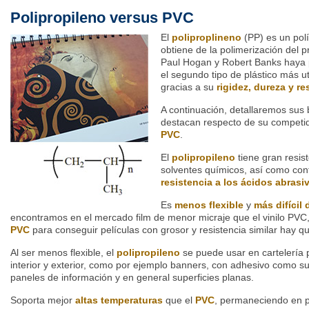
Polipropileno versus PVC
El
poliproplineno
(PP) es un pol
obtiene de la polimerización del p
Paul Hogan y Robert Banks haya p
el segundo tipo de plástico más ut
gracias a su
rigidez, dureza y re
A continuación, detallaremos sus 
destacan respecto de su competid
PVC
.
El
polipropileno
tiene gran resis
solventes químicos, así como cont
resistencia a los ácidos abrasi
Es
menos flexible
y
más difícil
encontramos en el mercado film de menor micraje que el vinilo PVC, 
PVC
para conseguir películas con grosor y resistencia similar hay que
Al ser menos flexible, el
polipropileno
se puede usar en cartelería 
interior y exterior, como por ejemplo banners, con adhesivo como sust
paneles de información y en general superficies planas.
Soporta mejor
altas temperaturas
que el
PVC
, permaneciendo en p