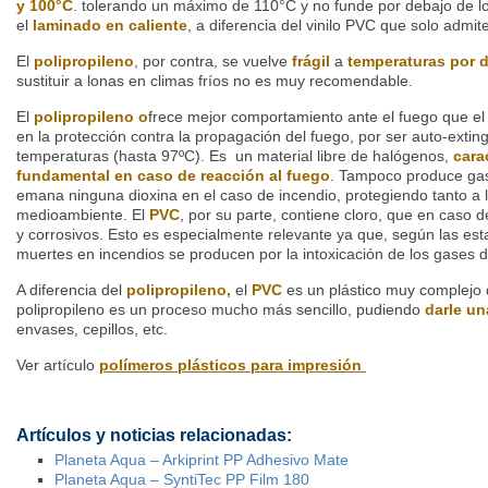
y 100°C
. tolerando un máximo de 110°C y no funde por debajo de lo
el
laminado en caliente
, a diferencia del vinilo PVC que solo admite
El
polipropileno
, por contra, se vuelve
frágil
a
temperaturas por d
sustituir a lonas en climas fríos no es muy recomendable.
El
polipropileno o
frece mejor comportamiento ante el fuego que e
en la protección contra la propagación del fuego, por ser auto-extingu
temperaturas (hasta 97ºC). Es un material libre de halógenos,
cara
fundamental en caso de reacción al fuego
. Tampoco produce gas
emana ninguna dioxina en el caso de incendio, protegiendo tanto a
medioambiente. El
PVC
, por su parte, contiene cloro, que en caso d
y corrosivos. Esto es especialmente relevante ya que, según las est
muertes en incendios se producen por la intoxicación de los gases 
A diferencia del
polipropileno,
el
PVC
es un plástico muy complejo de
polipropileno es un proceso mucho más sencillo, pudiendo
darle u
envases, cepillos, etc.
Ver artículo
polímeros plásticos para impresión
Artículos y noticias relacionadas:
Planeta Aqua – Arkiprint PP Adhesivo Mate
Planeta Aqua – SyntiTec PP Film 180