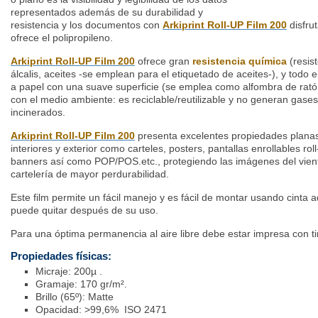
representados además de su durabilidad y
resistencia y los documentos con
Arkiprint Roll-UP Film 200
disfru
ofrece el polipropileno.
Arkiprint Roll-UP Film 200
ofrece gran
resistencia química
(resis
álcalis, aceites -se emplean para el etiquetado de aceites-), y
todo e
a papel con una suave
superficie (se emplea como alfombra de rat
con el medio ambiente:
es reciclable/reutilizable y no generan gases
incinerados.
Arkiprint Roll-UP Film 200
presenta excelentes propiedades planas
interiores y exterior como carteles, posters, pantallas enrollables ro
banners así como POP/POS.etc., protegiendo las imágenes del viento
cartelería de mayor perdurabilidad.
Este film permite un fácil manejo y es fácil de montar usando cinta 
puede quitar después de su uso.
Para una óptima permanencia al aire libre debe estar impresa con t
Propiedades físicas:
Micraje: 200µ .
Gramaje: 170 gr/m².
Brillo (65º): Matte
Opacidad: >99,6% ISO 2471