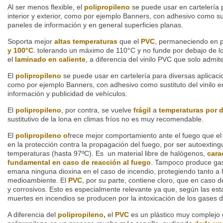
Al ser menos flexible, el
polipropileno
se puede usar en cartelería 
interior y exterior, como por ejemplo Banners, con adhesivo como sust
paneles de información y en general superficies planas.
Soporta mejor
altas temperaturas
que el
PVC
, permaneciendo en p
y 100°C
. tolerando un máximo de 110°C y no funde por debajo de lo
el
laminado en caliente
, a diferencia del vinilo PVC que solo admite
El
polipropileno
se puede usar en cartelería para diversas aplicacion
como por ejemplo Banners, con adhesivo como sustituto del vinilo e
información y publicidad de vehículos.
El
polipropileno
, por contra, se vuelve
frágil
a
temperaturas por 
sustitutivo de la lona en climas fríos no es muy recomendable.
El
polipropileno o
frece mejor comportamiento ante el fuego que e
en la protección contra la propagación del fuego, por ser autoextingu
temperaturas (hasta 97ºC). Es un material libre de halógenos,
cara
fundamental en caso de reacción al fuego
. Tampoco produce gas
emana ninguna dioxina en el caso de incendio, protegiendo tanto a
medioambiente. El
PVC
, por su parte, contiene cloro, que en caso d
y corrosivos. Esto es especialmente relevante ya que, según las est
muertes en incendios se producen por la intoxicación de los gases 
A diferencia del
polipropileno,
el
PVC
es un plástico muy complejo de