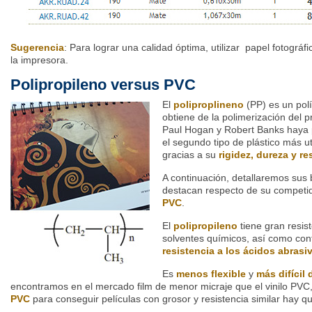
Sugerencia
: Para lograr una calidad óptima, utilizar papel fotográfi
la impresora.
Polipropileno versus PVC
El
poliproplineno
(PP) es un pol
obtiene de la polimerización del p
Paul Hogan y Robert Banks haya p
el segundo tipo de plástico más ut
gracias a su
rigidez, dureza y re
A continuación, detallaremos sus 
destacan respecto de su competi
PVC
.
El
polipropileno
tiene gran resis
solventes químicos, así como cont
resistencia a los ácidos abrasi
Es
menos flexible
y
más difícil
encontramos en el mercado film de menor micraje que el vinilo PVC, 
PVC
para conseguir películas con grosor y resistencia similar hay que