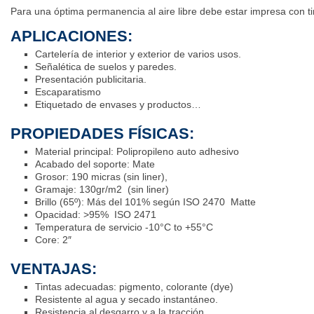
Para una óptima permanencia al aire libre debe estar impresa con t
APLICACIONES:
Cartelería de interior y exterior de varios usos.
Señalética de suelos y paredes.
Presentación publicitaria.
Escaparatismo
Etiquetado de envases y productos…
PROPIEDADES FÍSICAS:
Material principal: Polipropileno auto adhesivo
Acabado del soporte: Mate
Grosor: 190 micras (sin liner),
Gramaje: 130gr/m2 (sin liner)
Brillo (65º): Más del 101% según ISO 2470 Matte
Opacidad: >95% ISO 2471
Temperatura de servicio -10°C to +55°C
Core: 2″
VENTAJAS:
Tintas adecuadas: pigmento, colorante (dye)
Resistente al agua y secado instantáneo.
Resistencia al desgarro y a la tracción.