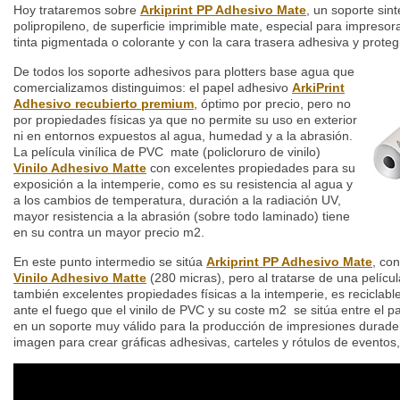
Hoy trataremos sobre
Arkiprint PP Adhesivo Mate
, un soporte sint
polipropileno, de superficie imprimible mate, especial para impresor
tinta pigmentada o colorante y con la cara trasera adhesiva y protegi
De todos los soporte adhesivos para plotters base agua que
comercializamos distinguimos: el papel adhesivo
ArkiPrint
Adhesivo recubierto premium
, óptimo por precio, pero no
por propiedades físicas ya que no permite su uso en exterior
ni en entornos expuestos al agua, humedad y a la abrasión.
La película vinílica de PVC mate (policloruro de vinilo)
Vinilo Adhesivo Matte
con excelentes propiedades para su
exposición a la intemperie, como es su resistencia al agua y
a los cambios de temperatura, duración a la radiación UV,
mayor resistencia a la abrasión (sobre todo laminado) tiene
en su contra un mayor precio m2.
En este punto intermedio se sitúa
Arkiprint PP Adhesivo Mate
, co
Vinilo Adhesivo Matte
(280 micras), pero al tratarse de una películ
también excelentes propiedades físicas a la intemperie, es reciclab
ante el fuego que el vinilo de PVC y su coste m2 se sitúa entre el pa
en un soporte muy válido para la producción de impresiones durade
imagen para crear gráficas adhesivas, carteles y rótulos de eventos,