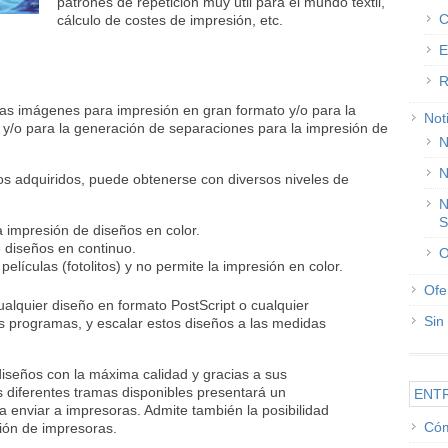
patrones de repetición muy útil para el mundo textil,
C
cálculo de costes de impresión, etc.
E
R
as imágenes para impresión en gran formato y/o para la
Not
 y/o para la generación de separaciones para la impresión de
N
N
os adquiridos, puede obtenerse con diversos niveles de
N
S
a impresión de diseños en color.
e diseños en continuo.
O
películas (fotolitos) y no permite la impresión en color.
Ofe
lquier diseño en formato PostScript o cualquier
Sin
 programas, y escalar estos diseños a las medidas
diseños con la máxima calidad y gracias a sus
as diferentes tramas disponibles presentará un
ENT
a enviar a impresoras. Admite también la posibilidad
Cóm
ción de impresoras.