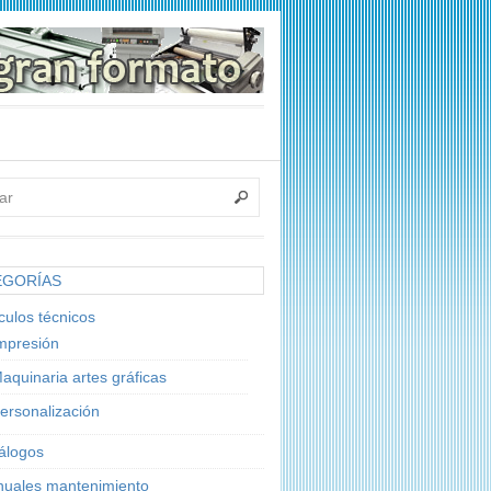
EGORÍAS
ículos técnicos
mpresión
aquinaria artes gráficas
ersonalización
álogos
uales mantenimiento