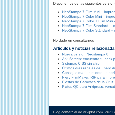
Disponemos de las siguientes versione
NeoStampa 7 Film Mini – impres
NeoStampa 7 Color Mini – impre
NeoStampa 7 Color + Film Mini 
NeoStampa 7 Film Stándard – i
NeoStampa 7 Color Stándard – 
No dude en consultarnos
Artículos y noticias relacionada
Nueva versión Neostampa 8
Arki Screen: encuentra tu pack p
Sistemas CISS sin chip
Últimos días rebajas de Enero Ar
Consejos mantenimiento en peri
Fiery FilmMaker, RIP para impres
Fiestas de Caravaca de la Cruz
Platos QC para Arkipress: versat
Blog comercial de Arkiplot.com. 2021 