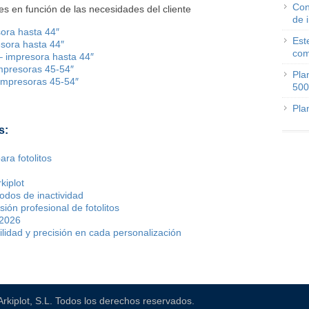
Con
s en función de las necesidades del cliente
de 
ora hasta 44″
Est
sora hasta 44″
com
– impresora hasta 44″
mpresoras 45-54″
Pla
impresoras 45-54″
500
Pla
s:
ara fotolitos
kiplot
odos de inactividad
ión profesional de fotolitos
 2026
ilidad y precisión en cada personalización
Arkiplot, S.L. Todos los derechos reservados.