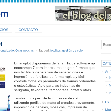
CIOS
CONTACTO
t
sonalizado
,
Otras noticias
-
Tagged:
fotolitos
,
gestión de color
,
En arkiplot disponemos de la familia de software rip
CAT
neostampa 7 para impresoras en gran formato que
Art
nos facilita la generación de separaciones e
impresión de fotolitos, de forma rápida y fácil,
I
controle todos los parámetros de tramas ordenadas
M
o estocásticas. Apto para las industrias de
serigrafía, flexografía, tampografía, offset y otras.
P
También nos permite la impresión de color
Cat
utilizando perfiles de material creados previamente,
impresión de paneles, mosaicos, impresión de
Man