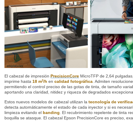
El cabezal de impresión
PrecisionCore
MicroTFP de 2,64 pulgadas,
imprime hasta
18 m
/h
en
calidad fotográfica
. Admiten resolucion
2
p
ermitiendo el control preciso de las gotas de tinta, de tamaño variab
aportando una claridad, nitidez y riqueza de degradados excepciona
Estos nuevos modelos de cabezal utilizan la
tecnología de verific
detecta automáticamente el estado de cada inyector y si es necesari
limpieza evitando el
banding
.
El recubrimiento repelente de tinta re
boquilla se atasque. El cabezal Epson PrecisionCore es preciso, exa