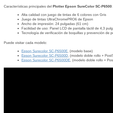
Características principales del
Plotter Epson SureColor SC-P6500
:
Alta calidad con juego de tintas de 6 colores con Gris
Juego de tintas UltraChromePRO6 de Epson
Ancho de impresión: 24 pulgadas (61 cm)
Facilidad de uso: Panel LCD de pantalla táctil de 4,3 pulg
Tecnología de verificación de boquillas y prevención de p
Puede visitar cada modelo:
Epson Surecolor SC-P6500E
, (modelo base)
Epson Surecolor SC-P6500D
, (modelo doble rollo + PostS
Epson Surecolor SC-P6500DE
, (modelo doble rollo + Pos