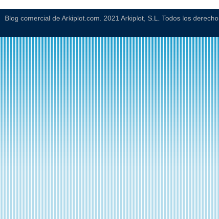
Blog comercial de Arkiplot.com. 2021 Arkiplot, S.L. Todos los derech