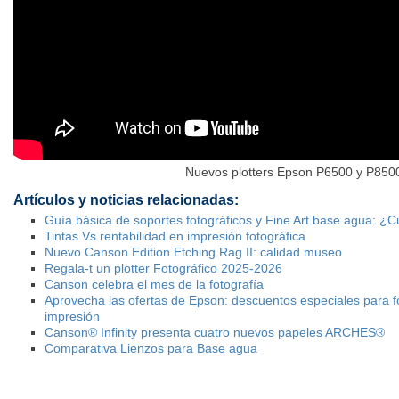
Nuevos plotters Epson P6500 y P850
Artículos y noticias relacionadas:
Guía básica de soportes fotográficos y Fine Art base agua: ¿C
Tintas Vs rentabilidad en impresión fotográfica
Nuevo Canson Edition Etching Rag II: calidad museo
Regala-t un plotter Fotográfico 2025-2026
Canson celebra el mes de la fotografía
Aprovecha las ofertas de Epson: descuentos especiales para fot
impresión
Canson® Infinity presenta cuatro nuevos papeles ARCHES®
Comparativa Lienzos para Base agua