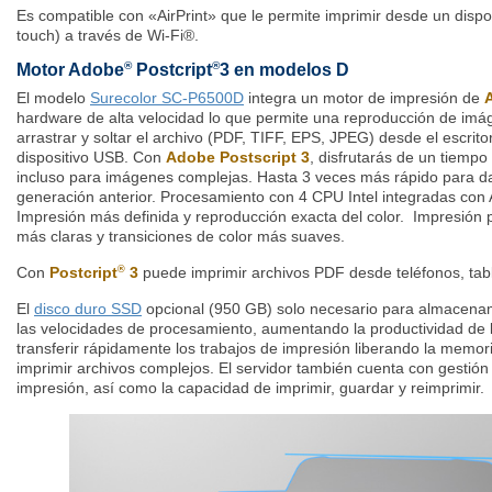
Es compatible con «AirPrint» que le permite imprimir desde un dispos
touch) a través de Wi-Fi®.
®
®
Motor Adobe
Postcript
3 en modelos D
El modelo
Surecolor SC-P6500D
integra un motor de impresión de
hardware de alta velocidad lo que permite una reproducción de imág
arrastrar y soltar el archivo (PDF, TIFF, EPS, JPEG) desde el escrit
dispositivo USB. Con
Adobe Postscript 3
, disfrutarás de un tiemp
incluso para imágenes complejas. Hasta 3 veces más rápido para d
generación anterior. Procesamiento con 4 CPU Intel integradas co
Impresión más definida y reproducción exacta del color. Impresión
más claras y transiciones de color más suaves.
Con
Postcript
3
puede imprimir archivos PDF desde teléfonos, tab
®
El
disco duro SSD
opcional (950 GB) solo necesario para almacenam
las velocidades de procesamiento, aumentando la productividad de l
transferir rápidamente los trabajos de impresión liberando la memor
imprimir archivos complejos. El servidor también cuenta con gestión
impresión, así como la capacidad de imprimir, guardar y reimprimir.