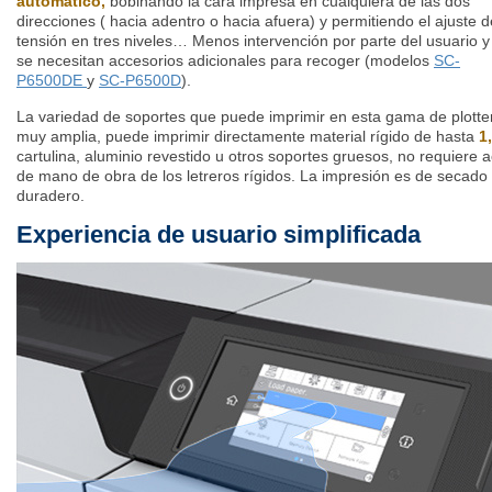
automático,
bobinando la cara impresa en cualquiera de las dos
direcciones (
hacia adentro o hacia afuera) y permitiendo el ajuste d
tensión
en tres niveles… Menos intervención por parte del usuario y
se necesitan accesorios adicionales para recoger (modelos
SC-
P6500DE
y
SC-P6500D
).
La variedad de soportes que puede imprimir en esta gama de plotte
muy amplia, puede imprimir directamente material rígido de hasta
1
cartulina, aluminio revestido u otros soportes gruesos, no requiere 
de mano de obra de
los letreros rígidos. La impresión es de secado 
duradero.
Experiencia de usuario simplificada