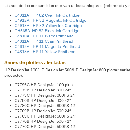
Listado de los consumibles que van a descatalogarse (referencia y 
C4911A
HP 82 Cyan Ink Cartridge
C4912A
HP 82 Magenta Ink Cartridge
C4913A
HP 82 Yellow Ink Cartridge
CH565A
HP 82 Black Ink Cartridge
C4810A
HP 11 Black Printhead
C4811A
HP 11 Cyan Printhead
C4812A
HP 11 Magenta Printhead
C4813A
HP 11 Yellow Printhead
Series de plotters afectadas
HP DesignJet 100/HP DesignJet 500/HP DesignJet 800 plotter series
producto):
C7796C
HP DesignJet 100 plus
C7779B
HP DesignJet 800 24″
C7779C
HP DesignJet 800PS 24″
C7780B
HP DesignJet 800 42″
C7780C
HP DesignJet 800PS 42″
C7769B
HP DesignJet 500 24″
C7769C
HP DesignJet 500PS 24″
C7770B
HP DesignJet 500 42″
C7770C
HP DesignJet 500PS 42″