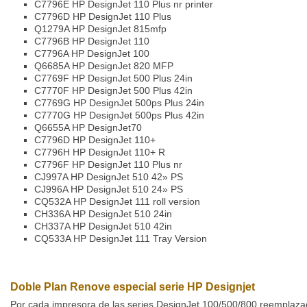
C7796E
HP DesignJet 110 Plus nr printer
C7796D
HP DesignJet 110 Plus
Q1279A
HP DesignJet 815mfp
C7796B
HP DesignJet 110
C7796A
HP DesignJet 100
Q6685A
HP DesignJet 820 MFP
C7769F
HP DesignJet 500 Plus 24in
C7770F
HP DesignJet 500 Plus 42in
C7769G
HP DesignJet 500ps Plus 24in
C7770G
HP DesignJet 500ps Plus 42in
Q6655A
HP DesignJet70
C7796D
HP DesignJet 110+
C7796H
HP DesignJet 110+ R
C7796F
HP DesignJet 110 Plus nr
CJ997A
HP DesignJet 510 42» PS
CJ996A
HP DesignJet 510 24» PS
CQ532A
HP DesignJet 111 roll version
CH336A
HP DesignJet 510 24in
CH337A
HP DesignJet 510 42in
CQ533A
HP DesignJet 111 Tray Version
Doble Plan Renove especial serie HP Designjet
Por cada impresora de las series DesignJet 100/500/800 reemplaza