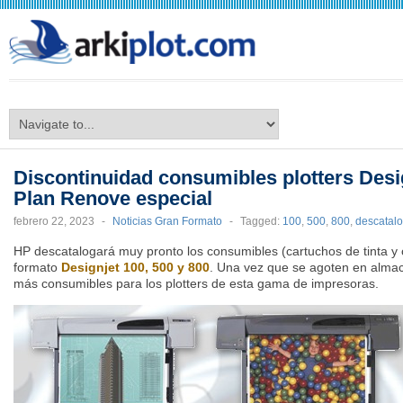
arkiplot.com
Discontinuidad consumibles plotters Desi
Plan Renove especial
febrero 22, 2023
-
Noticias Gran Formato
-
Tagged:
100
,
500
,
800
,
descatal
HP descatalogará muy pronto los consumibles (cartuchos de tinta y 
formato
Designjet 100, 500 y 800
. Una vez que se agoten en almac
más consumibles para los plotters de esta gama de impresoras.