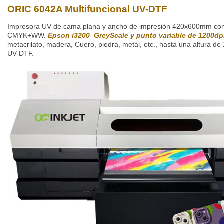
ORIC 6042A Multifuncional UV-DTF
Impresora UV de cama plana y ancho de impresión 420x600mm con
CMYK+WW.
Epson i3200 GreyScale y punto variable de 1200dp
metacrilato, madera, Cuero, piedra, metal, etc., hasta una altura d
UV-DTF.