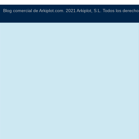
Blog comercial de Arkiplot.com. 2021 Arkiplot, S.L. Todos los derech