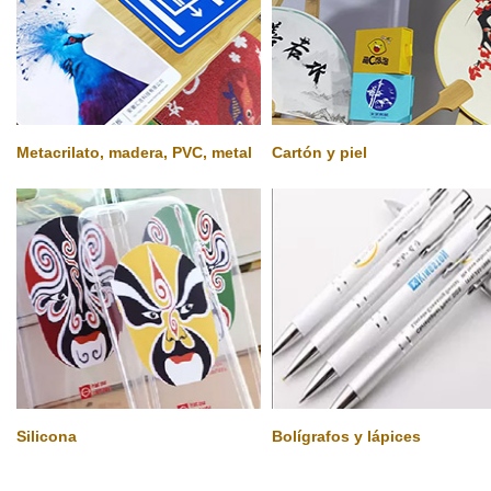
Metacrilato, madera, PVC, metal
Cartón y piel
Silicona
Bolígrafos y lápices