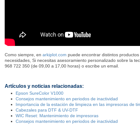
Como siempre, en
arkiplot.com
puede encontrar distintos productos
necesidades, Si necesitas asesoramiento personalizado sobre la tecn
968 722 350 (de 09,00 a 17,00 horas) o escribe un email.
Artículos y noticias relacionadas:
Epson SureColor V1000
Consejos mantenimiento en periodos de inactividad
Importancia de la estación de limpieza en las impresoras de ti
Cabezales para DTF & UV-DTF
WIC Reset: Mantenimiento de impresoras
Consejos mantenimiento en periodos de inactividad