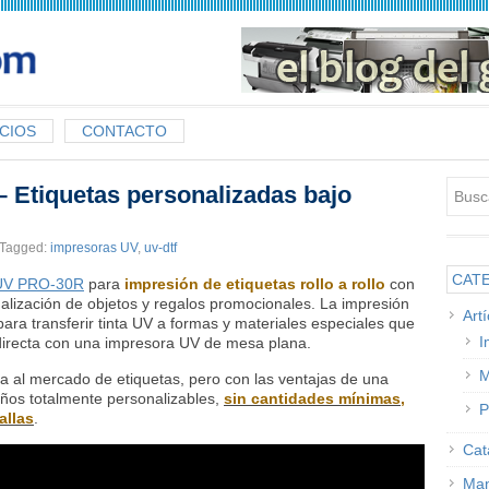
CIOS
CONTACTO
 Etiquetas personalizadas bajo
Tagged:
impresoras UV
,
uv-dtf
CAT
UV PRO-30R
para
impresión de etiquetas rollo a rollo
con
alización de objetos y regalos promocionales. La impresión
Art
a transferir tinta UV a formas y materiales especiales que
I
directa con una impresora UV de mesa plana.
M
da al mercado de etiquetas, pero con las ventajas de una
eños totalmente personalizables,
sin cantidades mínimas,
P
allas
.
Cat
Man