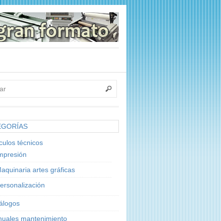
EGORÍAS
ículos técnicos
mpresión
aquinaria artes gráficas
ersonalización
álogos
uales mantenimiento