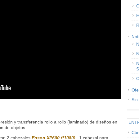
C
E
R
Not
N
N
N
S
O
Ofe
Sin
esión y transferencia rollo a rollo (laminado) de diseños en
ENT
ón de objetos.
Cóm
on 2 cabezales
Epson
XP600 (f1080),
1 cabezal para