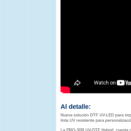
Al detalle:
Nueva solución DTF
UV-LED
para impr
tinta UV resistente para personalizaci
La PRO-30R
UV-DTF
Hybrid
cuenta c