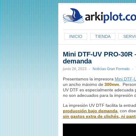
arkiplot.com
INICIO
TIENDA
SERVI
Mini DTF-UV PRO-30R –
demanda
junio 26, 2023
-
Noticias Gran Formato
-
Presentamos la impresora
Mini DTF-
un ancho máximo de
300mm
. Person
UV DTF es especialmente adecuada par
no son adecuados para la impresión 
La impresión UV DTF facilita la entra
producción bajo demanda
, con dis
sin gastos extra de clichés, ni pant