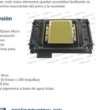
res, todo estos elementos quedan accesibles facilitando su
ntos importantes del polvo y la suciedad.
esión
s
Epson
Micro
esolución
res
nta
línea para
litros
(6 líneas x 180 boquillas)
 8 kHz
s y pigmentos a base de agua tintas.