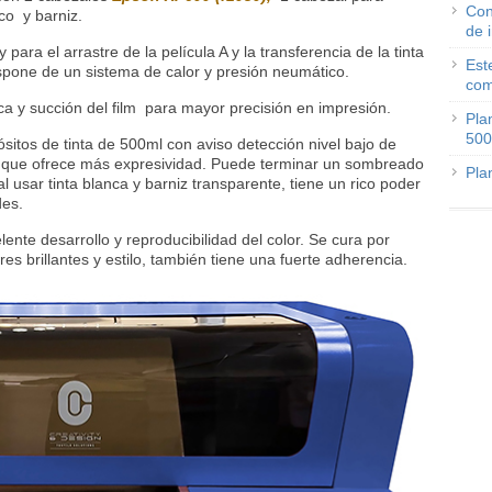
Con
co y barniz.
de 
ara el arrastre de la película A y la transferencia de la tinta
Est
dispone de un sistema de calor y presión neumático.
com
ca y succión del film para mayor precisión en impresión.
Pla
500
sitos de tinta de 500ml con aviso detección nivel bajo de
niz que ofrece más expresividad. Puede terminar un sombreado
Pla
l usar tinta blanca y barniz transparente, tiene un rico poder
des.
ente desarrollo y reproducibilidad del color. Se cura por
res brillantes y estilo, también tiene una fuerte adherencia.