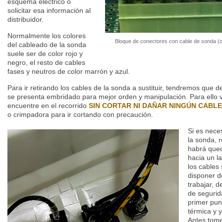
esquema eléctrico o
solicitar esa información al
distribuidor.
Normalmente los colores
Bloque de conectores con cable de sonda (c
del cableado de la sonda
suele ser de color rojo y
negro, el resto de cables
fases y neutros de color marrón y azul.
Para ir retirando los cables de la sonda a sustituir, tendremos que 
se presenta embridado para mejor orden y manipulación.
Para ello 
encuentre en el recorrido
SIN CORTAR NI DAÑAR NINGÚN CABLE
o crimpadora para ir cortando con precaución.
Si es neces
la sonda, r
habrá qued
hacia un la
los cables
disponer d
trabajar, d
de segurid
primer punt
térmica y y
Antes tome