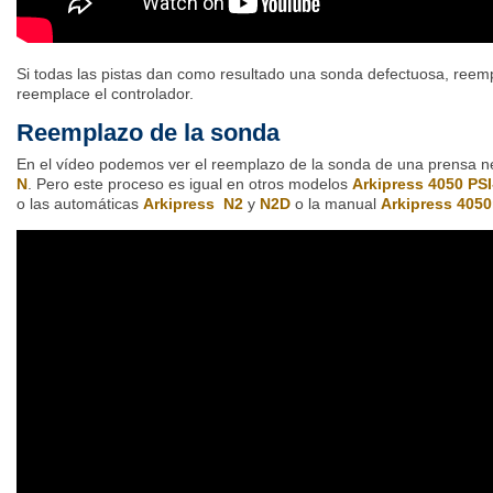
Si todas las pistas dan como resultado una sonda defectuosa, reemp
reemplace el controlador.
Reemplazo de la sonda
En el vídeo podemos ver el reemplazo de la sonda de una prensa 
N
.
Pero este proceso es igual en otros modelos
Arkipress 4050 PSI
o las automáticas
Arkipress N2
y
N2D
o la manual
Arkipress 405