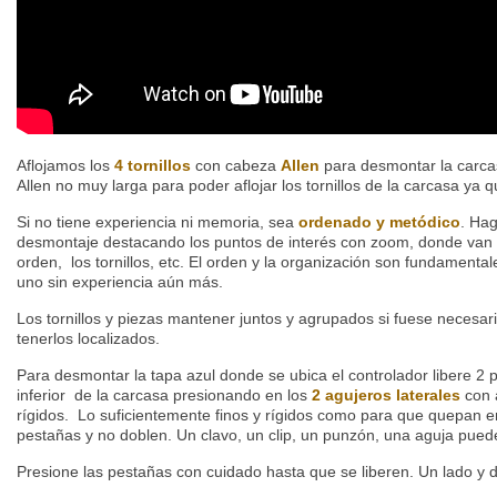
Aflojamos los
4 tornillos
con cabeza
Allen
para desmontar la carcasa
Allen no muy larga para poder aflojar los tornillos de la carcasa ya
Si no tiene experiencia ni memoria, sea
ordenado y metódico
. Ha
desmontaje destacando los puntos de interés con zoom, donde van 
orden, los tornillos, etc.
El orden y la organización son fundamentale
uno sin experiencia aún más.
Los tornillos y piezas mantener juntos y agrupados si fuese necesar
tenerlos localizados.
Para desmontar la tapa azul donde se ubica el controlador libere 2 p
inferior de la carcasa
presionando en los
2 agujeros laterales
con a
rígidos.
Lo suficientemente finos y rígidos como para que quepan en 
pestañas y no doblen. Un clavo, un clip, un punzón, una aguja pue
Presione las pestañas con cuidado hasta que se liberen. Un lado y 