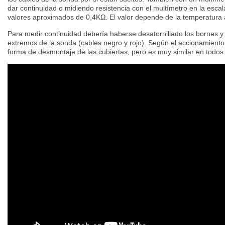
dar continuidad o midiendo resistencia con el multímetro en la esc
valores aproximados de 0,4KΩ. El valor depende de la temperatura
Para medir continuidad debería haberse desatornillado los bornes y 
extremos de la sonda (cables negro y rojo). Según el accionamiento 
forma de desmontaje de las cubiertas, pero es muy similar en todos