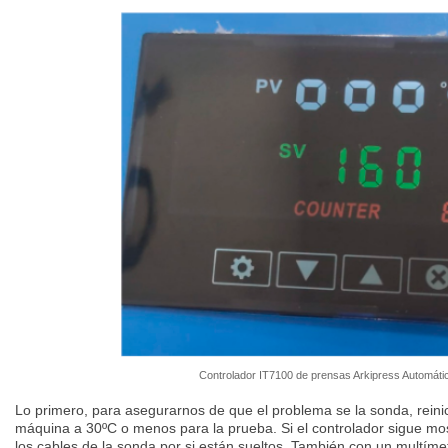
Controlador IT7100 de prensas Arkipress Automáti
Lo primero, para asegurarnos de que el problema se la sonda, reinic
máquina a 30ºC o menos para la prueba. Si el controlador sigue mos
los cables de la sonda por si están sueltos. También con un multím