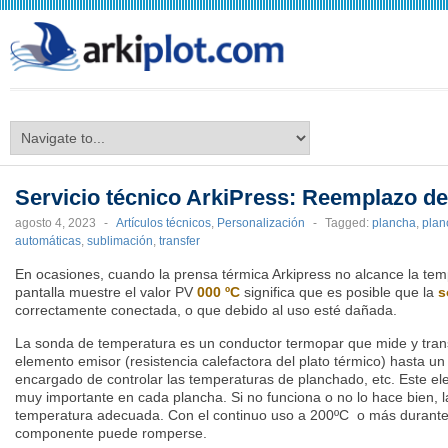
arkiplot.com
Servicio técnico ArkiPress: Reemplazo d
agosto 4, 2023
-
Artículos técnicos
,
Personalización
-
Tagged:
plancha
,
plan
automáticas
,
sublimación
,
transfer
En ocasiones, cuando la prensa térmica Arkipress no alcance la t
pantalla muestre el valor PV
000 ºC
significa
que es posible que la
s
correctamente conectada, o que debido al uso esté dañada.
La sonda de temperatura es un conductor termopar que mide y trans
elemento emisor (resistencia calefactora del plato térmico) hasta u
encargado de controlar las temperaturas de planchado, etc. Este el
muy importante en cada plancha. Si no funciona o no lo hace bien, l
temperatura adecuada. Con el continuo uso a 200ºC o más durante 
componente puede romperse.