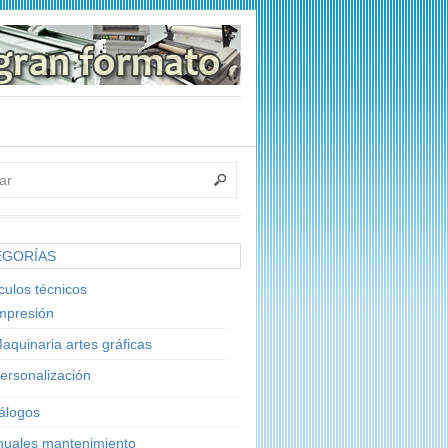
EGORÍAS
ículos técnicos
mpresión
aquinaria artes gráficas
ersonalización
álogos
uales mantenimiento