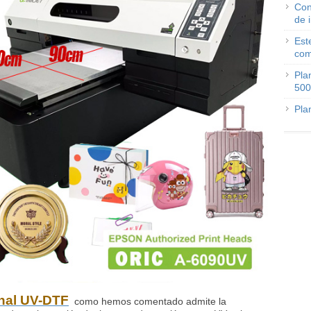
Con
de 
Est
com
Pla
500
Pla
nal UV-DTF
como hemos comentado admite la