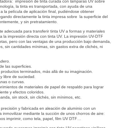
ortadora: impresión de tinta curada con lámparas UV sobre
nología, la tinta es transportada, con ayuda de una
a la película de aplicación final, pudiéndose obtener
gando directamente la tinta impresa sobre la superficie del
entemente, y sin pretratamiento.
e adecuada para transferir tinta UV a formas y materiales
 la impresión directa con tinta UV. La impresión UV-DTF
quetas, pero con las ventajas de una producción bajo demanda,
, sin cantidades mínimas, sin gastos extra de clichés, ni
adero.
e las superficies.
e productos terminados, más allá de su imaginación.
y libre de suciedad.
anas o curvas.
brimientos de materiales de papel de respaldo para lograr
ente y efectos coloridos.
nda, sin stock, sin clichés, sin mínimos, etc.
 precisión y fabricada en aleación de aluminio con un
ra inmovilizar mediante la succión de unos chorros de aire:
mos imprimir, como tela, papel, film UV DTF…