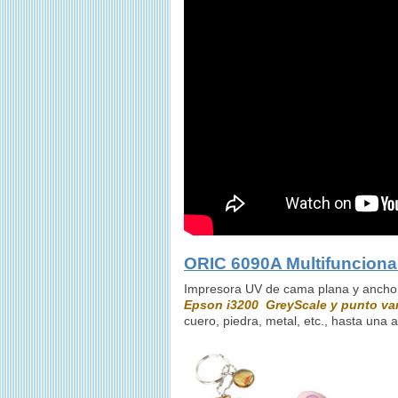
ORIC 6090A Multifunciona
Impresora UV de cama plana y anch
Epson i3200 GreyScale y punto var
cuero, piedra, metal, etc., hasta una