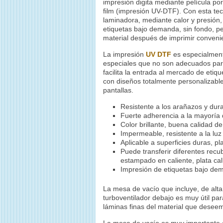
impresión digita mediante película p
film (impresión UV-DTF). Con esta tec
laminadora, mediante calor y presión, 
etiquetas bajo demanda, sin fondo, pe
material después de imprimir conveni
La impresión
UV DTF
es especialment
especiales que no son adecuados para
facilita la entrada al mercado de eti
con diseños totalmente personalizables
pantallas.
Resistente a los arañazos y dur
Fuerte adherencia a la mayoría d
Color brillante, buena calidad d
Impermeable, resistente a la luz 
Aplicable a superficies duras, pl
Puede transferir diferentes recu
estampado en caliente, plata cali
Impresión de etiquetas bajo dema
La mesa de vacío que incluye, de alta
turboventilador debajo es muy útil pa
láminas finas del material que desee