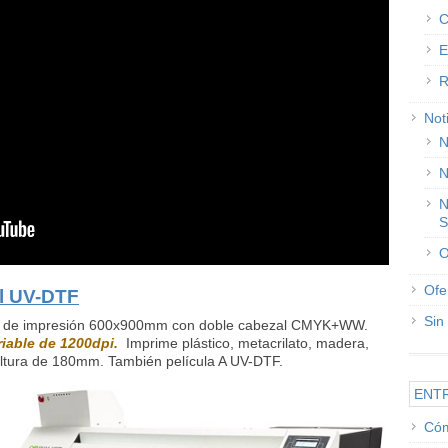
C
E
R
Not
N
N
N
S
O
Ofe
l UV-DTF
Sin
o de impresión 600x900mm con doble cabezal CMYK+WW.
iable de 1200dpi.
Imprime plástico, metacrilato, madera,
 altura de 180mm. También película A UV-DTF.
ENT
Cóm