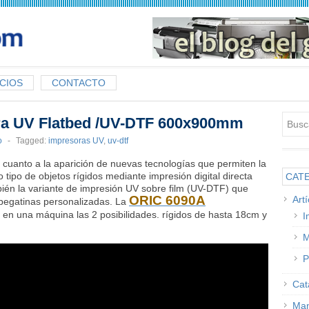
CIOS
CONTACTO
ra UV Flatbed /UV-DTF 600x900mm
o
-
Tagged:
impresoras UV
,
uv-dtf
 cuanto a la aparición de nuevas tecnologías que permiten la
tipo de objetos rígidos mediante impresión digital directa
CAT
ién la variante de impresión UV sobre film (UV-DTF) que
ORIC 6090A
Art
 pegatinas personalizadas. La
en una máquina las 2 posibilidades. rígidos de hasta 18cm y
I
M
P
Cat
Man