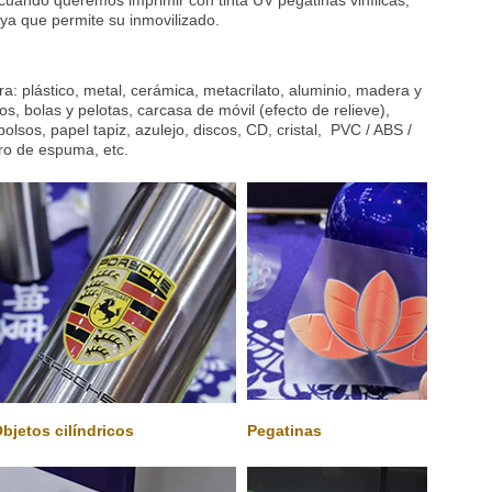
uando queremos imprimir con tinta UV pegatinas vinílicas,
s ya que permite su inmovilizado.
a: plástico, metal, cerámica, metacrilato, aluminio, madera y
icos, bolas y pelotas, carcasa de móvil (efecto de relieve),
bolsos, papel tapiz, azulejo, discos, CD, cristal, PVC / ABS /
lero de espuma, etc.
bjetos cilíndricos
Pegatinas