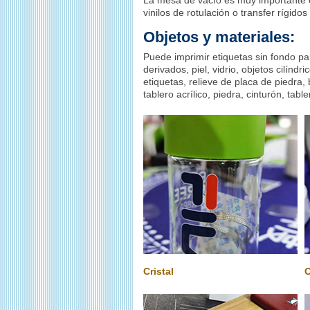
La mesa de vacío es muy importante c
vinilos de rotulación o transfer rígido
Objetos y materiales:
Puede imprimir etiquetas sin fondo par
derivados, piel, vidrio, objetos cilíndr
etiquetas, relieve de placa de piedra, 
tablero acrílico, piedra, cinturón, tab
Cristal
O