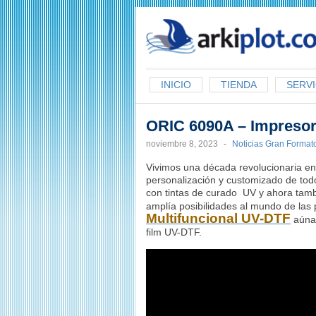
arkiplot.com
INICIO
TIENDA
SERVI
ORIC 6090A – Impreso
noviembre 8, 2023
-
Noticias Gran Format
Vivimos una década revolucionaria en
personalización y customizado de todo 
con tintas de curado UV y ahora tamb
amplía posibilidades al mundo de las
Multifuncional UV-DTF
aúna 
film UV-DTF.