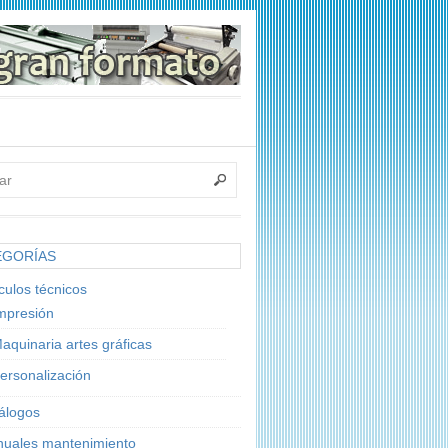
EGORÍAS
ículos técnicos
mpresión
aquinaria artes gráficas
ersonalización
álogos
uales mantenimiento