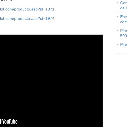
Con
de 
plot.com/producto.asp?id=1971
Est
plot.com/producto.asp?id=1974
com
Pla
500
Pla