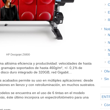
C
E
R
Not
N
N
N
S
HP Designjet Z6800
O
 altísima eficiencia y productividad: velocidades de hasta
, gramajes soportados de hasta 460g/m², +/- 0,1% de
Ofe
 disco duro integrado de 320GB, red Gigabit…
Sin
los acabados permite su uso en múltiples aplicaciones: desde
esiones en lienzo y con retroiluminación, en muchos sustratos.
odelos se encuentra en el uso de 6 tintas en el modelo
ENT
ás, éste último incorpora un espectrofotómetro para una
Cóm
lot.com: