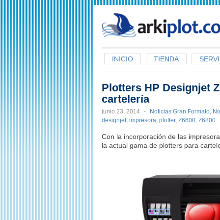
arkiplot.com
INICIO
TIENDA
SERVI
Plotters HP Designjet 
cartelería
junio 23, 2014
-
Noticias Gran Formato
,
No
designjet
,
impresora
,
plotter
,
Z6600
,
Z6800
Con la incorporación de las impreso
la actual gama de plotters para cartel