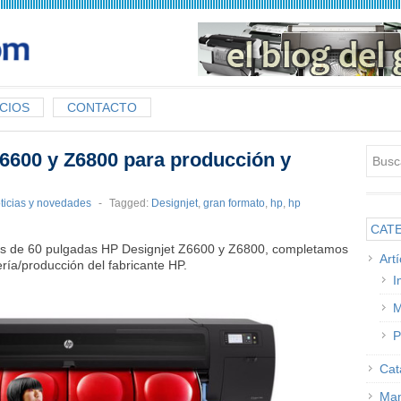
CIOS
CONTACTO
Z6600 y Z6800 para producción y
ticias y novedades
-
Tagged:
Designjet
,
gran formato
,
hp
,
hp
CAT
ras de 60 pulgadas HP Designjet Z6600 y Z6800, completamos
Art
ería/producción del fabricante HP.
I
M
P
Cat
Man