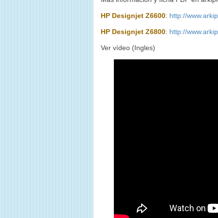
HP Designjet Z6600
:
http://www.arki
HP Designjet Z6800
:
http://www.arki
Ver vídeo (Ingles)