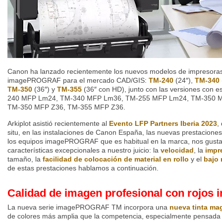
Canon ha lanzado recientemente los nuevos modelos de impresoras
imagePROGRAF para el mercado CAD/GIS:
TM-240
(24″),
TM-340
TM-350
(36″) y
TM-355
(36″ con HD), junto con las versiones con 
240 MFP Lm24, TM-340 MFP Lm36, TM-255 MFP Lm24, TM-350 
TM-350 MFP Z36, TM-355 MFP Z36.
Arkiplot asistió recientemente al
Evento LFP Partners Iberia 2023
,
situ, en las instalaciones de Canon España, las nuevas prestaciones 
los equipos imagePROGRAF que es habitual en la marca, nos gustar
características excepcionales a nuestro juicio: la
velocidad
, la
impr
tamaño, la
facilidad de colocación
de material en rollo
y el
bajo 
de estas prestaciones hablamos a continuación.
Calidad de imagen profesional con rojos 
La nueva serie imagePROGRAF TM incorpora una
nueva tinta ma
de colores más amplia que la competencia, especialmente pensada 