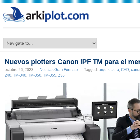
arkiplot.com
Nuevos plotters Canon iPF TM para el m
octubre 26, 2023
-
Noticias Gran Formato
-
Tagged:
arquitectura
,
CAD
,
cano
240
,
TM-340
,
TM-350
,
TM-355
,
Z36