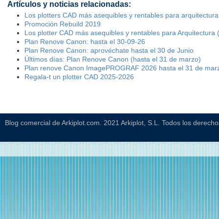
Artículos y noticias relacionadas:
Los plotters CAD más asequibles y rentables para arquitectura
Promoción Rebuild 2019
Los plotter CAD más asequibles y rentables para Arquitectura (1
Plan Renove Canon: hasta el 30-09-26
Plan Renove Canon: aprovéchate hasta el 30 de Junio
Últimos días: Plan Renove Canon (hasta el 31 de marzo)
Plan renove Canon ImagePROGRAF 2026 hasta el 31 de mar
Regala-t un plotter CAD 2025-2026
Blog comercial de Arkiplot.com. 2021 Arkiplot, S.L. Todos los derech