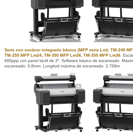
Serie con escáner integrado básico (MFP serie Lm): TM-240 
TM-255 MFP Lm24, TM-350 MFP Lm36, TM-355 MFP Lm36
. Escá
600ppp con panel táctil de 3″. Software básico de escaneado. Máx
escaneado: 0,8mm. Longitud máxima de escaneado: 2,768m.