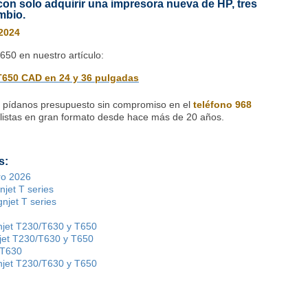
con solo adquirir una impresora nueva de HP, tres
mbio.
 2024
50 en nuestro artículo:
T650 CAD en 24 y 36 pulgadas
 o pídanos presupuesto sin compromiso en el
teléfono 968
istas en gran formato desde hace más de 20 años.
s:
ro 2026
jet T series
njet T series
jet T230/T630 y T650
jet T230/T630 y T650
/T630
jet T230/T630 y T650