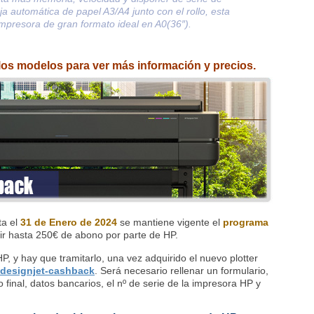
a automática de papel A3/A4 junto con el rollo, esta
impresora de gran formato ideal en A0(36″).
 los modelos para ver más información y precios.
ta el
31 de Enero de 2024
se mantiene vigente el
programa
ir hasta 250€ de abono por parte de HP.
P, y hay que tramitarlo, una vez adquirido el nuevo plotter
designjet-cashback
. Será necesario rellenar un formulario,
 final, datos bancarios, el nº de serie de la impresora HP y