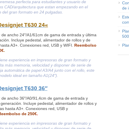
remesa perfecta para estudiantes y usuario de
Con
jos CAD/arquitectura que estan empezando en el
de 
 del gran formato en 24 pulgadas.
Est
com
esignjet T630 24
«
Pla
r de ancho 24″/A1/61cm de gama de entrada y última
500
ción. Incluye pedestal, alimentador de rollos y de
 hasta A3+. Conexiones red, USB y WIFI.
Reembolso
Pla
0€
.
tiene experiencia en impresoras de gran formato y
ta más memoria, velocidad y disponer de serie de
a automática de papel A3/A4 junto con el rollo, este
modelo ideal en tamaño A1(24″).
esignjet T630 36″
er de ancho 36″/A0/91,4cm de gama de entrada y
 generación. Incluye pedestal, alimentador de rollos y
as hasta A3+. Conexiones red, USB y
Reembolso de 250€
.
tiene experiencia en impresoras de gran formato y
ta más memoria, velocidad y disponer de serie de