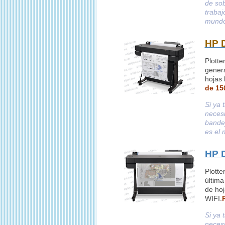
de sob
traba
mundo
HP D
Plotte
genera
hojas
de 15
Si ya 
necesi
bandej
es el 
HP D
Plott
última
de hoj
WIFI.
Si ya 
necesi