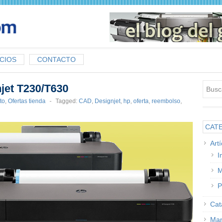
CIOS
CONTACTO
jet T230/T630
to
,
Ofertas tienda
-
Tagged:
CAD
,
Designjet
,
hp
,
oferta
,
reembolso
,
CAT
Art
I
M
P
Cat
Man