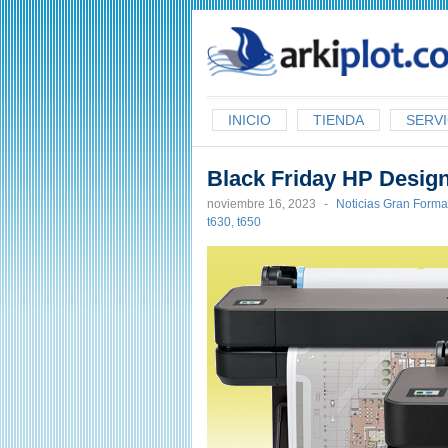
arkiplot.com
INICIO
TIENDA
SERVI
Black Friday HP Design
noviembre 16, 2023
-
Noticias Gran Forma
t630
,
t650