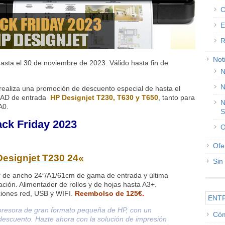
C
E
R
Not
asta el 30 de noviembre de 2023. Válido hasta fin de
N
N
 realiza una promoción de descuento especial de hasta el
 CAD de entrada
HP Designjet T230, T630 y T650
, tanto para
N
A0.
S
ck Friday 2023
O
Ofe
esignjet T230 24
«
Sin
r de ancho 24″/A1/61cm de gama de entrada y última
ción. Alimentador de rollos y de hojas hasta A3+.
iones red, USB y WIFI.
Reembolso de 125€
.
ENT
presora de gran formato pequeña de HP, con un
Cóm
escuento. Hazte ahora con la solución de impresión