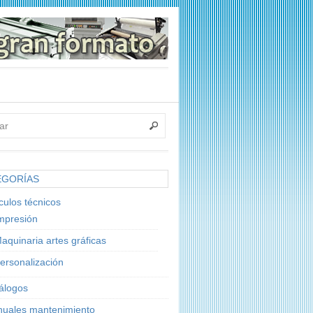
EGORÍAS
ículos técnicos
mpresión
aquinaria artes gráficas
ersonalización
álogos
uales mantenimiento