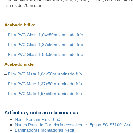
Los tamaños disponibles son 1,04m, 1,37m y 1,53m, con 50m de long
film es de 70 micras.
Acabado brillo
:
–
Film PVC Gloss 1,04x50m laminado frío
.
–
Film PVC Gloss 1,37x50m laminado frío
.
–
Film PVC Gloss 1,53x50m laminado frío
.
Acabado mate
:
–
Film PVC Mate 1,04x50m laminado frío
.
–
Film PVC Mate 1,37x50m laminado frío
.
–
Film PVC Mate 1,53x50m laminado frío
.
Artículos y noticias relacionadas:
Neolt Neolam Plus 1650
Nuevo Pack de Cartelería ecosolvente: Epson SC-S7100+Ark
Laminadoras montadoras Neolt