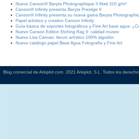
Nuevo Canson® Baryta Photographique II Matt 310 g/m²
Canson® Infinity presenta Baryta Prestige II
Canson® Infinity presenta su nueva gama Baryta Photographiq
Papel artístico y creativo Canson Infinity
Guía básica de soportes fotográficos y Fine Art base agua: ¿C
Nuevo Canson Edition Etching Rag II: calidad museo
Nuevo Lisa Canvas: lienzo artístico 100% algodón
Nuevo catálogo papel Base Agua Fotografía y Fine Art
Blog comercial de Arkiplot.com. 2021 Arkiplot, S.L. Todos los derech