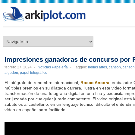
arkiplot.com
Impresiones ganadoras de concurso por
febrero 27, 2024
-
Noticias Papelería
-
Tagged:
bellas artes
,
canson
,
canson 
algodón
,
papel fotográfico
El fotógrafo de renombre internacional,
Rocco Ancora
, embajador 
múltiples premios en su dilatada carrera, ilustra en este video forma
transformación de una fotografía digital en una fina y exquisita imp
ser juzgada por cualquier jurado competente. El video original está l
subtítulos al castellano, en un lenguaje técnico, dificulta el entendi
vídeo en español para facilitarlo.