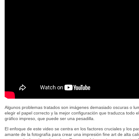
Algunos problemas tratados son imágenes demasiado oscuras o lu
elegir el papel correcto y la mejor configuración que traduzca todo e
gráfico impreso, que puede ser una pesadilla.
El enfoque de este video se centra en los factores cruciales y los p
amante de la fotografía para crear una impresión fine art de alta calid