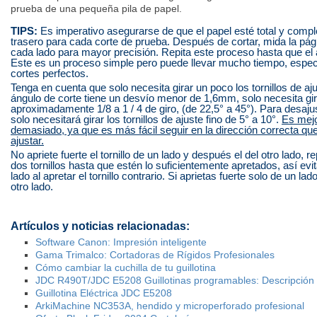
prueba de una pequeña pila de papel.
TIPS:
Es imperativo asegurarse de que el papel esté total y compl
trasero para cada corte de prueba. Después de cortar, mida la pági
cada lado para mayor precisión. Repita este proceso hasta que el 
Este es un proceso simple pero puede llevar mucho tiempo, especi
cortes perfectos.
Tenga en cuenta que solo necesita girar un poco los tornillos de ajus
ángulo de corte tiene un desvío menor de 1,6mm, solo necesita girar
aproximadamente 1/8 a 1 / 4 de giro, (de 22,5° a 45°). Para des
solo necesitará girar los tornillos de ajuste fino de 5° a 10°.
Es mejo
demasiado, ya que es más fácil seguir en la dirección correcta qu
ajustar.
No apriete fuerte el tornillo de un lado y después el del otro lado, re
dos tornillos hasta que estén lo suficientemente apretados, así evi
lado al apretar el tornillo contrario. Si aprietas fuerte solo de un la
otro lado.
Artículos y noticias relacionadas:
Software Canon: Impresión inteligente
Gama Trimalco: Cortadoras de Rígidos Profesionales
Cómo cambiar la cuchilla de tu guillotina
JDC R490T/JDC E5208 Guillotinas programables: Descripció
Guillotina Eléctrica JDC E5208
ArkiMachine NC353A, hendido y microperforado profesional