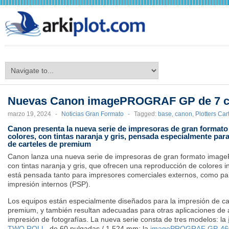
arkiplot.com
Nuevas Canon imagePROGRAF GP de 7 c
marzo 19, 2024
-
Noticias Gran Formato
-
Tagged:
base
,
canon
,
Plotters Car
Canon presenta la nueva serie de impresoras de gran form
colores, con tintas naranja y gris, pensada especialmente par
de carteles de premium
Canon lanza una nueva serie de impresoras de gran formato ima
con tintas naranja y gris, que ofrecen una reproducción de colores 
está pensada tanto para impresores comerciales externos, como pa
impresión internos (PSP).
Los equipos están especialmente diseñados para la impresión de car
premium, y también resultan adecuadas para otras aplicaciones de a
impresión de fotografías. La nueva serie consta de tres modelos: la
TWO ROLL
, de 60 pulgadas / 1.524 mm; la
imagePROGRAF GP-46