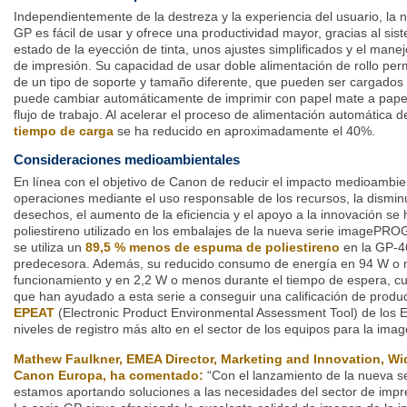
Independientemente de la destreza y la experiencia del usuario, 
GP es fácil de usar y ofrece una productividad mayor, gracias al sis
estado de la eyección de tinta, unos ajustes simplificados y el mane
de impresión. Su capacidad de usar doble alimentación de rollo permi
de un tipo de soporte y tamaño diferente, que pueden ser cargados a
puede cambiar automáticamente de imprimir con papel mate a papel de
flujo de trabajo. Al acelerar el proceso de alimentación automática d
tiempo de carga
se ha reducido en aproximadamente el 40%.
Consideraciones medioambientales
En línea con el objetivo de Canon de reducir el impacto medioambie
operaciones mediante el uso responsable de los recursos, la dismin
desechos, el aumento de la eficiencia y el apoyo a la innovación se 
poliestireno utilizado en los embalajes de la nueva serie imagePR
se utiliza un
89,5 % menos de espuma de poliestireno
en la GP-46
predecesora. Además, su reducido consumo de energía en 94 W o 
funcionamiento y en 2,2 W o menos durante el tiempo de espera, cum
que han ayudado a esta serie a conseguir una calificación de produ
EPEAT
(Electronic Product Environmental Assessment Tool) de los E
niveles de registro más alto en el sector de los equipos para la imag
Mathew Faulkner, EMEA Director, Marketing and Innovation, Wi
Canon Europa, ha comentado:
“Con el lanzamiento de la nueva
estamos aportando soluciones a las necesidades del sector de impre