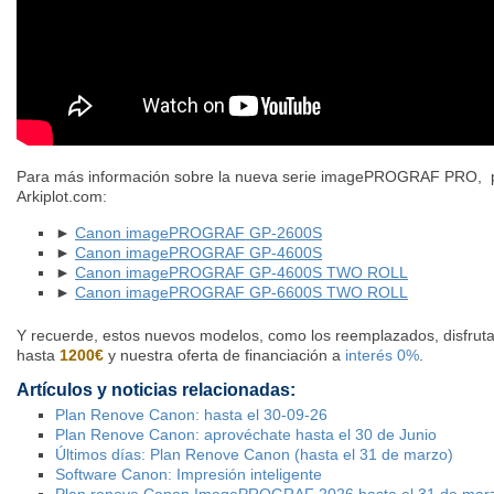
Para más información sobre la nueva serie imagePROGRAF PRO,
Arkiplot.com:
►
Canon imagePROGRAF GP-2600S
►
Canon imagePROGRAF GP-4600S
►
Canon imagePROGRAF GP-4600S TWO ROLL
►
Canon imagePROGRAF GP-6600S TWO ROLL
Y recuerde, estos nuevos modelos, como los reemplazados, disfrut
hasta
1200€
y nuestra oferta de financiación a
interés 0%
.
Artículos y noticias relacionadas:
Plan Renove Canon: hasta el 30-09-26
Plan Renove Canon: aprovéchate hasta el 30 de Junio
Últimos días: Plan Renove Canon (hasta el 31 de marzo)
Software Canon: Impresión inteligente
Plan renove Canon ImagePROGRAF 2026 hasta el 31 de mar