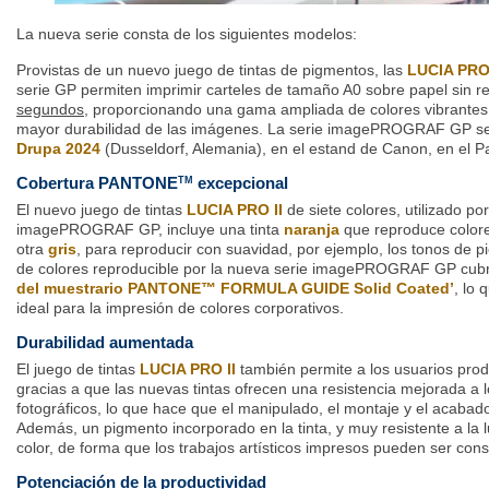
La nueva serie consta de los siguientes modelos:
Provistas de un nuevo juego de tintas de pigmentos, las
LUCIA PRO 
serie GP permiten imprimir carteles de tamaño A0 sobre papel sin r
segundos
, proporcionando una gama ampliada de colores vibrantes 
mayor durabilidad de las imágenes. La serie imagePROGRAF GP ser
Drupa 2024
(Dusseldorf, Alemania), en el estand de Canon, en el P
Cobertura PANTONE
excepcional
TM
El nuevo juego de tintas
LUCIA PRO II
de siete colores, utilizado po
imagePROGRAF GP, incluye una tinta
naranja
que reproduce colore
otra
gris
, para reproducir con suavidad, por ejemplo, los tonos de p
de colores reproducible por la nueva serie imagePROGRAF GP cubr
del muestrario PANTONE™ FORMULA GUIDE Solid Coated’
, lo 
ideal para la impresión de colores corporativos.
Durabilidad aumentada
El juego de tintas
LUCIA PRO II
también permite a los usuarios pro
gracias a que las nuevas tintas ofrecen una resistencia mejorada a
fotográficos, lo que hace que el manipulado, el montaje y el acabado
Además, un pigmento incorporado en la tinta, y muy resistente a la l
color, de forma que los trabajos artísticos impresos pueden ser co
Potenciación de la productividad