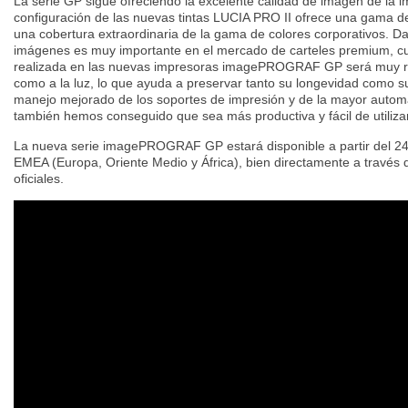
La serie GP sigue ofreciendo la excelente calidad de imagen de la
configuración de las nuevas tintas LUCIA PRO II ofrece una gama 
una cobertura extraordinaria de la gama de colores corporativos. Da
imágenes es muy importante en el mercado de carteles premium, cu
realizada en las nuevas impresoras imagePROGRAF GP será muy res
como a la luz, lo que ayuda a preservar tanto su longevidad como su
manejo mejorado de los soportes de impresión y de la mayor automa
también hemos conseguido que sea más productiva y fácil de utilizar
La nueva serie imagePROGRAF GP estará disponible a partir del 24
EMEA (Europa, Oriente Medio y África), bien directamente a travé
oficiales.