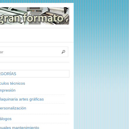
EGORÍAS
ículos técnicos
mpresión
aquinaria artes gráficas
ersonalización
álogos
uales mantenimiento