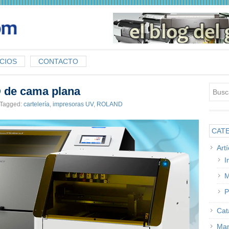
CIOS
CONTACTO
 de cama plana
Tagged:
cartelería
,
impresoras UV
,
ROLAND
CAT
Art
I
M
P
Cat
Man