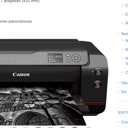
 17 pulgadas (432 mm)
C
E
iones panorámicas.
R
Not
N
N
N
S
O
Ofe
Sin
ENT
Cóm