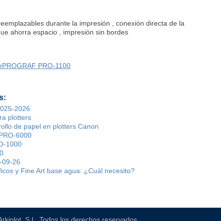
reemplazables durante la impresión , conexión directa de la
ue ahorra espacio , impresión sin bordes
gePROGRAF PRO-1100
s:
 2025-2026
a plotters
rollo de papel en plotters Canon
PRO-6000
O-1000
0
-09-26
ficos y Fine Art base agua: ¿Cuál necesito?
Arkiplot, S.L. Todos los derechos reservados.