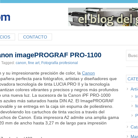
CIOS
CONTACTO
Canon imagePROGRAF PRO-1100
Tagged:
canon
,
fine art
,
Fotografía profesional
 y su impresionante precisión de color, la
Canon
pañera perfecta para fotógrafos, artistas y diseñadores que
CAT
vadora tecnología de tinta LUCIA PRO II y la tecnología
Art
antizan colores vibrantes y precisos y negros más profundos
ajo una nueva luz. La sucesora de la Canon iPF PRO-1000
I
os azules más saturados hasta DIN A2. El ImagePROGRAF
M
able y se entrega en la caja sin espuma de poliestireno.
devolviendo los cartuchos de tinta vacíos a través del
P
rtuchos de Canon. Esta impresora A2 admite una amplia gama
420 mm de ancho hasta 3,27 m de largo para impresión
Cat
Man