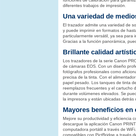
funciones de calibración para garanti
diferentes trabajos de impresión.
Una variedad de medio
El trazador admite una variedad de sop
y puede imprimir en formatos de hast
particularmente versátil, ya sea para 
Gracias a la función panorámica, pued
Brillante calidad artísti
Los trazadores de la serie Canon PRO
de cámaras EOS. Con un diseño profesi
fotógrafos profesionales como aficion
precisa de la tinta. Con el alimentado
papel pesado. Los tanques de tinta d
reemplazos frecuentes y el cartucho d
durante volúmenes elevados. Se puede 
la impresora y están ubicadas detrás 
Mayores beneficios en e
Mejore su productividad y eficiencia 
descargue la aplicación Canon PRINT 
computadora portátil a través de WiF
compatibles con PictBridge a través