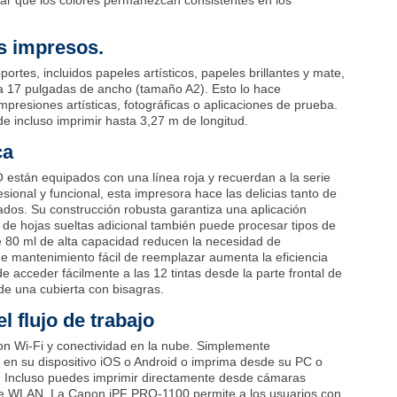
zar que los colores permanezcan consistentes en los
s impresos.
ortes, incluidos papeles artísticos, papeles brillantes y mate,
a 17 pulgadas de ancho (tamaño A2). Esto lo hace
impresiones artísticas, fotográficas o aplicaciones de prueba.
e incluso imprimir hasta 3,27 m de longitud.
ca
 están equipados con una línea roja y recuerdan a la serie
onal y funcional, esta impresora hace las delicias tanto de
ados. Su construcción robusta garantiza una aplicación
r de hojas sueltas adicional también puede procesar tipos de
e 80 ml de alta capacidad reducen la necesidad de
e mantenimiento fácil de reemplazar aumenta la eficiencia
acceder fácilmente a las 12 tintas desde la parte frontal de
de una cubierta con bisagras.
l flujo de trabajo
con Wi-Fi y conectividad en la nube. Simplemente
en su dispositivo iOS o Android o imprima desde su PC o
i. Incluso puedes imprimir directamente desde cámaras
 de WLAN. La Canon iPF PRO-1100 permite a los usuarios con