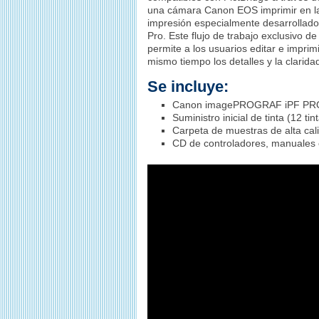
una cámara Canon EOS imprimir en la 
impresión especialmente desarrollado:
Pro. Este flujo de trabajo exclusivo d
permite a los usuarios editar e impri
mismo tiempo los detalles y la clarida
Se incluye:
Canon imagePROGRAF iPF PR
Suministro inicial de tinta (12 t
Carpeta de muestras de alta cal
CD de controladores, manuales e