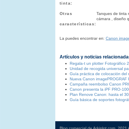
tinta:
Otras
Tanques de tinta 
cámara , diseño q
características:
La puedes encontrar en:
Canon ima
Artículos y noticias relacionada
Regala-t un plotter Fotográfico
Unidad de recogida universal par
Guía práctica de colocación del 
Nueva Canon imagePROGRAF 
Campaña reembolso Canon PR
Canon presenta la iPF PRO-100
Plan Renove Canon: hasta el 30
Guía básica de soportes fotográ
Blog comercial de Arkiplot.com. 2021 