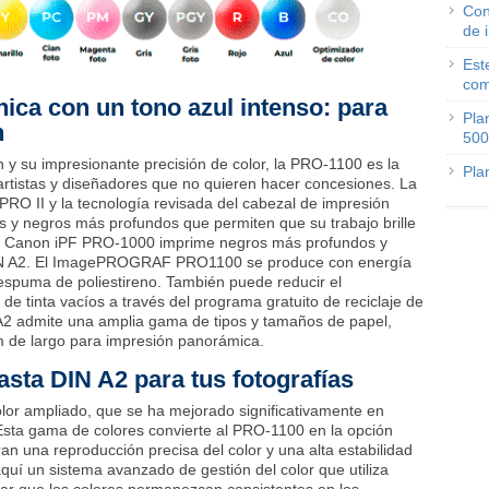
Con
de 
Est
com
ica con un tono azul intenso: para
Pla
n
500
 y su impresionante precisión de color, la PRO-1100 es la
Pla
artistas y diseñadores que no quieren hacer concesiones. La
PRO II y la tecnología revisada del cabezal de impresión
os y negros más profundos que permiten que su trabajo brille
la Canon iPF PRO-1000 imprime negros más profundos y
DIN A2. El ImagePROGRAF PRO1100 se produce con energía
 espuma de poliestireno. También puede reducir el
de tinta vacíos a través del programa gratuito de reciclaje de
A2 admite una amplia gama de tipos y tamaños de papel,
 de largo para impresión panorámica.
sta DIN A2 para tus fotografías
lor ampliado, que se ha mejorado significativamente en
Esta gama de colores convierte al PRO-1100 en la opción
an una reproducción precisa del color y una alta estabilidad
aquí un sistema avanzado de gestión del color que utiliza