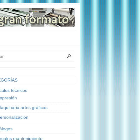
EGORÍAS
ículos técnicos
mpresión
aquinaria artes gráficas
ersonalización
álogos
uales mantenimiento