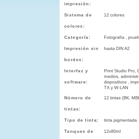
impresión:
Sistema de
12 colores
colores:
Categoría:
Fotografía , prue
Impresión sin
hasta DIN A2
bordes:
Interfaz y
Print Studio Pro, 
medios, administr
software:
dispositivos , im
TX y W-LAN
Número de
12 tintas (BK, MB
tintas:
Tipo de tinta:
tinta pigmentada
Tanques de
12x80ml