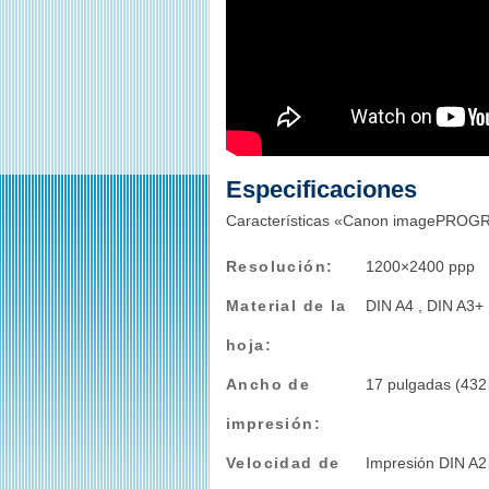
Especificaciones
Características «Canon imagePRO
Resolución:
1200×2400 ppp
Material de la
DIN A4 , DIN A3+ 
hoja:
Ancho de
17 pulgadas (43
impresión:
Velocidad de
Impresión DIN A2