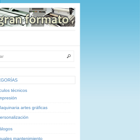
EGORÍAS
ículos técnicos
mpresión
aquinaria artes gráficas
ersonalización
álogos
uales mantenimiento