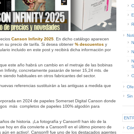
C
E
R
Not
recios
Canson Infinity 2025
. En dicho catálogo aparecen
N
con su precio de tarifa. Si desea obtener
% descuentos
y
mulario incluido en este post y recibirá dicha información por
N
N
ty que este año habrá un cambio en el metraje de las bobinas
S
 Infinity, concretamente pasarán de tener 15,24 mts. de
O
n siendo habituales en otros fabricantes del sector.
nuevas referencias sustituirán a las antiguas a medida que
Ofe
Sin
corporada en 2024 de papeles
Somerset Digital Canson donde
ogos más completos de papeles 100% algodón para
ENT
ños de historia. ¡La fotografía y Canson
®
han ido de la
que hoy en día convierte a Canson
®
en el último pionero de
Cóm
s aún en activo!.
Canson
®
fue uno de los destacados agentes