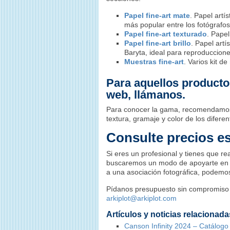
Papel fine-art mate
. Papel artí
más popular entre los fotógrafos
Papel fine-art texturado
. Papel
Papel fine-art brillo
. Papel art
Baryta, ideal para reproducciones
Muestras fine-art
. Varios kit d
Para aquellos productos
web, llámanos.
Para conocer la gama, recomendamos
textura, gramaje y color de los difer
Consulte precios es
Si eres un profesional y tienes que re
buscaremos un modo de apoyarte en s
a una asociación fotográfica, podemo
Pídanos presupuesto sin compromiso e
arkiplot@arkiplot.com
Artículos y noticias relacionada
Canson Infinity 2024 – Catálogo