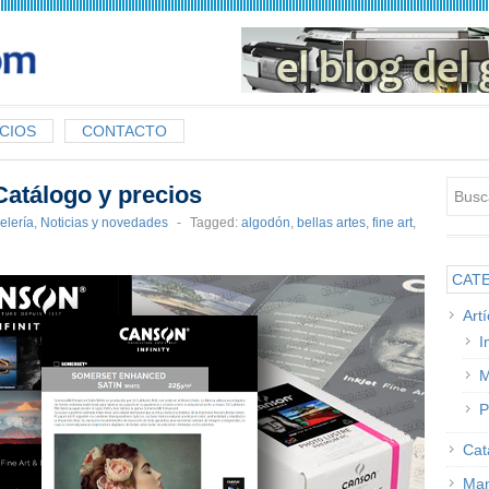
CIOS
CONTACTO
Catálogo y precios
elería
,
Noticias y novedades
-
Tagged:
algodón
,
bellas artes
,
fine art
,
CAT
Art
I
M
P
Cat
Man