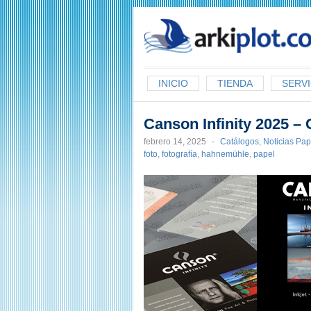
arkiplot.com
INICIO
TIENDA
SERVI
Canson Infinity 2025 – 
febrero 14, 2025
-
Catálogos
,
Noticias Pap
foto
,
fotografía
,
hahnemühle
,
papel