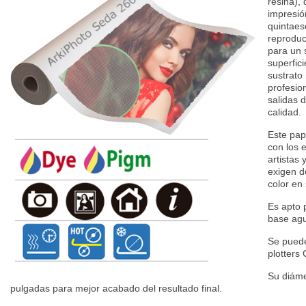
resina),
impresió
quintaes
reproduc
para un 
superfici
sustrato 
profesion
salidas 
calidad.
Este pap
con los 
artistas 
exigen de
color en
Es apto 
base agu
Se puede
plotters
Su diáme
pulgadas para mejor acabado del resultado final.