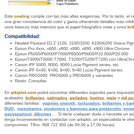
Este
coating
cumple con las más altas exigencias. Por lo tanto, el re
una gran consistencia de color y gama ofreciendo detalles más níti
unos blancos más intensos que el papel fotográfico mate y unos
bri
Compatibilidad:
Hewlett Packard DJ Z 2100, 3100/3200, 6100/6200 Vivera Pig
Epson Pro 4xxx, x600, x800, x880, x890, x900 Ultra Chrome
Epson P5000/P6000/P7000/P8000/P9000/P10.000/P20.000
EpsonT3000/T5000 T7000, T3200/T5200/T7200 con UltraCh
Canon iPF 5000, 8000, 9000 Lucia Pigment series, etc.
Canon iPF 5×00, 6×00, 8×00, 9×00 Lucia Pigment series.
Canon PRO2000, PRO4000 y PRO6000 y variantes
Resto: Consultar.
En
arkiplot.com
podrá encontrar diferentes soportes para impresión
acabados:
brillantes
,
satinados
,
perlados
,
lustres
,
mate
o
mil p
diferentes familias:
p
apeles smooth
,
texturados
,
brillantes y bar
DUO
,
muestrarios
,
productos y barnices para protección
,
enma
passepartout
,
álbumes
…. Si tiene cualquier duda o necesita un a
tenga inconveniente en contactar con arkiplot, un especialista le of
compromiso. Tlfno: 968 722 350 (de 09,00 a 17,00 horas).