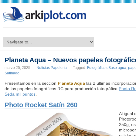
arkiplot.com
Planeta Aqua – Nuevos papeles fotográfic
marzo 25, 2025
-
Noticias Papelería
-
Tagged:
Fotográficos Base agua
,
pape
Satinado
Presentamos en la sección
Planeta Aqua
las 2 últimas incorporacio
de los papeles fotográficos RC para producción fotográfica
Photo Ro
Seda mil puntos
.
Photo Rocket Satín 260
Al igual 
Photoroc
250g, es
micropor
calidad 