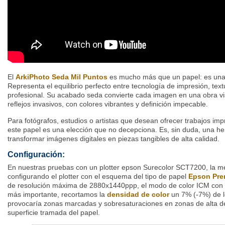
El
ArkiPhoto Seda Mil Puntos
es mucho más que un papel: es una 
Representa el equilibrio perfecto entre tecnología de impresión, text
profesional. Su acabado seda convierte cada imagen en una obra vis
reflejos invasivos, con colores vibrantes y definición impecable.
Para fotógrafos, estudios o artistas que desean ofrecer trabajos i
este papel es una elección que no decepciona. Es, sin duda, una he
transformar imágenes digitales en piezas tangibles de alta calidad.
Configuración:
En nuestras pruebas con un plotter epson Surecolor SCT7200, la me
configurando el plotter con el esquema del tipo de papel
Epson Pre
de resolución máxima de 2880x1440ppp, el modo de color ICM con el p
más importante, recortamos la
densidad de color
un 7% (-7%) de lo
provocaría zonas marcadas y sobresaturaciones en zonas de alta de
superficie tramada del papel.