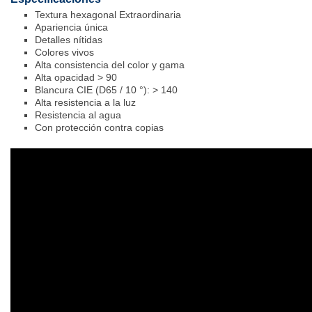
Textura hexagonal Extraordinaria
Apariencia única
Detalles nítidas
Colores vivos
Alta consistencia del color y gama
Alta opacidad > 90
Blancura CIE (D65 / 10 °): > 140
Alta resistencia a la luz
Resistencia al agua
Con protección contra copias