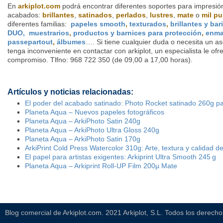
En
arkiplot.com
podrá encontrar diferentes soportes para impresión
acabados:
brillantes
,
satinados
,
perlados
,
lustres
,
mate
o
mil p
diferentes familias:
papeles smooth
,
texturados
,
brillantes y bar
DUO,
muestrarios
,
productos y barnices para protección
,
enma
passepartout
,
álbumes
…. Si tiene cualquier duda o necesita un a
tenga inconveniente en contactar con arkiplot, un especialista le of
compromiso. Tlfno: 968 722 350 (de 09,00 a 17,00 horas).
Artículos y noticias relacionadas:
El poder del acabado satinado: Photo Rocket satinado 260g p
Planeta Aqua – Nuevos papeles fotográficos
Planeta Aqua – ArkiPhoto Satin 240g
Planeta Aqua – ArkiPhoto Ultra Gloss 240g
Planeta Aqua – ArkiPhoto Satin 170g
ArkiPrint Cold Press Watercolor 310g: Arte, textura y calidad de
El papel para artistas exigentes: Arkiprint Ultra Smooth 245 g
Planeta Aqua – Arkiprint Roll-UP Film 200µ Mate
Blog comercial de Arkiplot.com. 2021 Arkiplot, S.L. Todos los derech