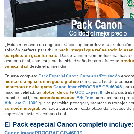
¿Estás montando un negocio gráfico o quieres llevar tu producción a
solución perfecta para ti: un
pack integral que reúne todo lo esenc
completo en gran formato
. Desde la impresión profesional hasta el
acabado final, este conjunto ha sido diseñado para ofrecerte
produc
versatilidad
desde el primer día.
En este completo
Pack Especial Canon Cartelería/Rotulación
encont
montar o ampliar un negocio gráfico
con capacidad de producció
impresora de alta gama
Canon imagePROGRAF GP-4600S
para 
máxima calidad, un
plotter de corte
GCC Expert II
, ideal para traba
transfer textil, una
cortadora manual
ArkiTrim
para acabados preci
ArkiLam CL1300
que te permitirá proteger y montar tus trabajos 
solución integral
, pensada para cubrir cada etapa del proceso de 
impresión hasta el acabado final.
El Pack especial Canon completo incluye:
Canon imagePROGRAF GP-4600S