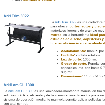
Arki Trim 3022
La
Arki Trim 3022
es una cortadora m
para ofrecer
cortes rectos y precis
materiales ligeros y de gramaje med
metros
, es la herramienta
ideal par
estudios de diseño, copisterías y
buscan eficiencia en el acabado d
Accionamiento:
manual por r
Cuchilla:
cuchilla rotatoria
Luz de corte:
1300mm.
Grosor de corte:
Permite cor
especiales, etc, con hasta 0
80g/m2
Dimensiones:
1486 x 510 x
ArkiLam CL 1300
La
ArkiLam CL 1300
es una laminadora-montadora manual en frío d
solución práctica, eficiente y de bajo mantenimiento en los proceso
sistema de operación mediante manivela permite aplicar películas l
con total control.