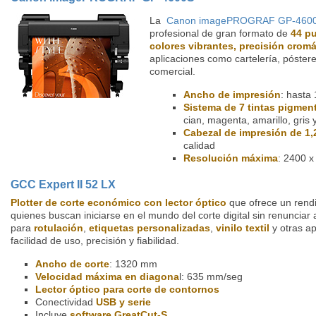
La
Canon imagePROGRAF GP-460
profesional de gran formato de
44 p
colores vibrantes, precisión cromá
aplicaciones como cartelería, póstere
comercial.
Ancho de impresión
: hasta
Sistema de 7 tintas pigmen
cian, magenta, amarillo, gris 
Cabezal de impresión de 1,
calidad
Resolución máxima
: 2400 
GCC Expert II 52 LX
Plotter de corte económico con lector óptico
que ofrece un rend
quienes buscan iniciarse en el mundo del corte digital sin renunciar a
para
rotulación
,
etiquetas personalizadas
,
vinilo textil
y otras ap
facilidad de uso, precisión y fiabilidad.
Ancho de corte
: 1320 mm
Velocidad máxima en diagona
l: 635 mm/seg
Lector óptico para corte de contornos
Conectividad
USB y serie
Incluye
software GreatCut-S