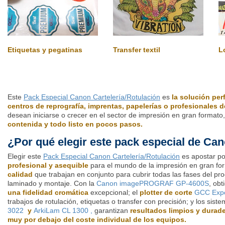
Etiquetas y pegatinas
Transfer textil
L
Este
Pack Especial Canon Cartelería/Rotulación
es
la solución per
centros de reprografía, imprentas, papelerías o profesionales de
desean iniciarse o crecer en el sector de impresión en gran formato
contenida y todo listo en pocos pasos.
¿Por qué elegir este pack especial de Ca
Elegir este
Pack Especial Canon Cartelería/Rotulación
es apostar p
profesional y asequible
para el mundo de la impresión en gran fo
calidad
que trabajan en conjunto para cubrir todas las fases del pro
laminado y montaje. Con la
Canon imagePROGRAF GP-4600S
, ob
una fidelidad cromática
excepcional; el
plotter de corte
GCC Expe
trabajos de rotulación, etiquetas o transfer con precisión; y los si
3022
y
ArkiLam CL 1300 ,
garantizan
resultados limpios y durad
muy por debajo del coste individual de los equipos.