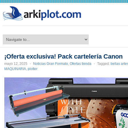
arkiplot.com
¡Oferta exclusiva! Pack cartelería Canon
mayo 12, 2025
-
Noticias Gran Formato
,
Ofertas tienda
-
Tagged:
bellas arte
MAQUINARIA
,
plotter