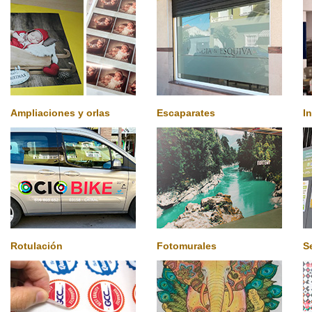
Ampliaciones y orlas
Escaparates
I
Rotulación
Fotomurales
S