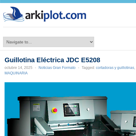
arkiplot.com
Guillotina Eléctrica JDC E5208
octubre 14, 2025
-
Noticias Gran Formato
-
Tagged:
cortadoras y guillotinas
,
MAQUINARIA