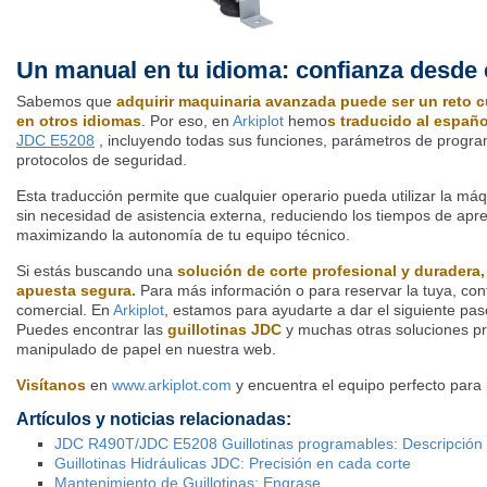
Un manual en tu idioma: confianza desde 
Sabemos que
adquirir maquinaria avanzada puede ser un reto 
en otros idiomas
. Por eso, en
Arkiplot
hemo
s traducido al españ
JDC E5208
, incluyendo todas sus funciones, parámetros de progr
protocolos de seguridad.
Esta traducción permite que cualquier operario pueda utilizar la m
sin necesidad de asistencia externa, reduciendo los tiempos de apre
maximizando la autonomía de tu equipo técnico.
Si estás buscando una
solución de corte profesional y duradera,
apuesta segura.
Para más información o para reservar la tuya, con
comercial. En
Arkiplot
, estamos para ayudarte a dar el siguiente pas
Puedes encontrar las
guillotinas JDC
y muchas otras soluciones pr
manipulado de papel en nuestra web.
Visítanos
en
www.arkiplot.com
y encuentra el equipo perfecto para 
Artículos y noticias relacionadas:
JDC R490T/JDC E5208 Guillotinas programables: Descripció
Guillotinas Hidráulicas JDC: Precisión en cada corte
Mantenimiento de Guillotinas: Engrase