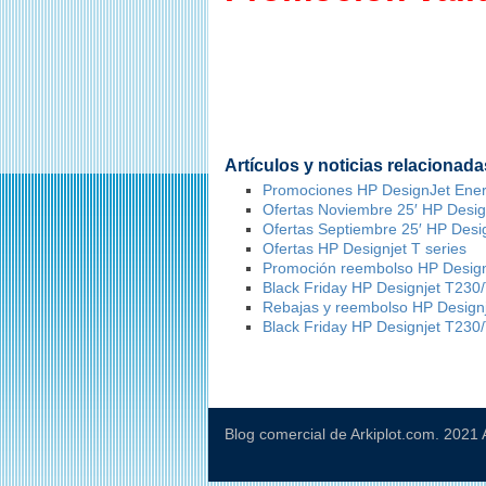
Artículos y noticias relacionada
Promociones HP DesignJet Ene
Ofertas Noviembre 25′ HP Design
Ofertas Septiembre 25′ HP Desig
Ofertas HP Designjet T series
Promoción reembolso HP Design
Black Friday HP Designjet T230
Rebajas y reembolso HP Design
Black Friday HP Designjet T230
Blog comercial de Arkiplot.com. 2021 