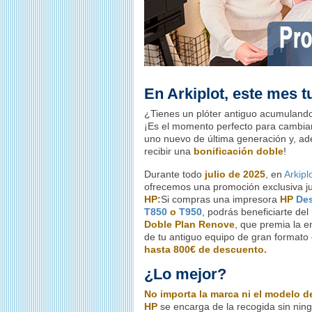
En Arkiplot, este mes tu
¿Tienes un plóter antiguo acumuland
¡Es el momento perfecto para cambiar
uno nuevo de última generación y, a
recibir una
bonificación doble
!
Durante todo
julio de 2025
, en
Arkipl
ofrecemos una promoción exclusiva j
HP:
Si compras una impresora
HP
Des
T850
o
T950
, podrás beneficiarte de
Doble Plan Renove
, que premia la e
de tu antiguo equipo de gran formato
hasta 800€ de descuento.
¿Lo mejor?
No importa la marca ni el modelo de
HP
se encarga de la recogida sin ning