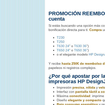
PROMOCIÓN REEMBOLSO
cuenta
Si estás buscando una opción más c
bonificación directa para ti:
Compra
un
T230
T250
T630 24
” o
T630 36
”)
T650 24
” o
T650 36”
)
o el elegante modelo
HP DesignJ
Y recibe
hasta 250€ de reembolso d
papeleos ni registros complejos.
¿Por qué apostar por l
impresoras HP Design
Impresión
precisa
,
nítida
y
vel
Interfaz con
pantalla táctil a co
Máxima
conectividad
: imprime 
Diseño
elegante y compacto
qu
Bajo consumo energético
y re