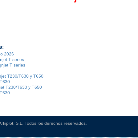
s:
ro 2026
jet T series
njet T series
jet T230/T630 y T650
/T630
jet T230/T630 y T650
/T630
Arkiplot, S.L. Todos los derechos reservados.