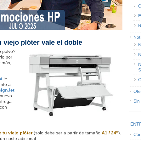
C
E
R
Not
 viejo plóter vale el doble
N
o polvo?
N
lo por
demás,
N
S
ot
te
O
unto a
ignJet
Ofe
l nuevo
Sin
ntrega
 con
ENT
 tu viejo plóter
(solo debe ser a partir de tamaño
A1 / 24″
).
Cóm
ún coste adicional.