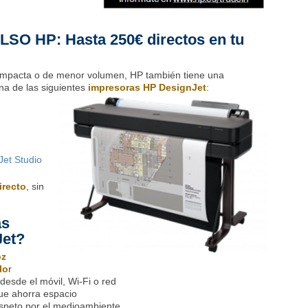
 HP: Hasta 250€ directos en tu
ompacta o de menor volumen, HP también tiene una
a de las siguientes
impresoras HP DesignJet
:
et Studio
irecto
, sin
as
Jet?
oz
lo
r
desde el móvil, Wi-Fi o red
e ahorra espacio
speto por el medioambiente