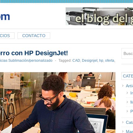
CIOS
CONTACTO
horro con HP DesignJet!
icias Sublimación/personalizado
-
Tagged:
CAD
,
Designjet
,
hp
,
oferta
,
CAT
Art
I
M
P
Cat
Man