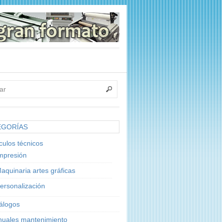
EGORÍAS
ículos técnicos
mpresión
aquinaria artes gráficas
ersonalización
álogos
uales mantenimiento