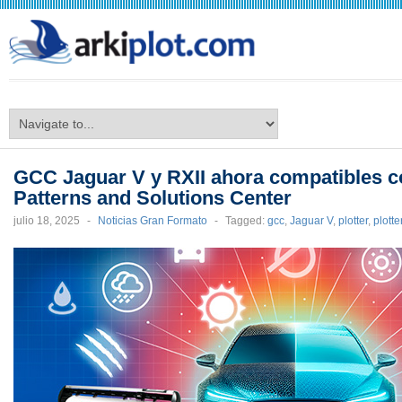
arkiplot.com
GCC Jaguar V y RXII ahora compatibles c
Patterns and Solutions Center
julio 18, 2025
-
Noticias Gran Formato
-
Tagged:
gcc
,
Jaguar V
,
plotter
,
plotte