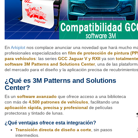
En
Arkiplot
nos complace anunciar una novedad que hará mucho más e
profesionales especializados en
film de protección de pintura (PP
para vehículos
: las series
GCC
Jaguar V y RXII
ya son
totalmente
software 3M Patterns and Solutions Center
, una de las platafo
del mercado para el diseño y la aplicación precisa de recubrimiento
¿Qué es 3M Patterns and Solutions
Center?
Es un
software avanzado
que ofrece acceso a una biblioteca
con más de
4.500 patrones de vehículos
, facilitando una
aplicación rápida, precisa y profesional
de películas
protectoras y tintado de lunas.
¿Qué ventajas ofrece esta integración?
Transición directa de diseño a corte
, sin pasos
intermedios.