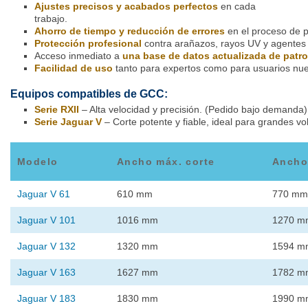
Ajustes precisos y acabados perfectos
en cada
trabajo.
Ahorro de tiempo y reducción de errores
en el proceso de p
Protección profesional
contra arañazos, rayos UV y agentes 
Acceso inmediato a
una base de datos actualizada de patr
Facilidad de uso
tanto para expertos como para usuarios nu
Equipos compatibles de GCC:
Serie RXII
– Alta velocidad y precisión. (Pedido bajo demanda)
Serie Jaguar V
– Corte potente y fiable, ideal para grandes v
Modelo
Ancho máx. corte
Ancho
Jaguar V 61
610 mm
770 mm
Jaguar V 101
1016 mm
1270 m
Jaguar V 132
1320 mm
1594 m
Jaguar V 163
1627 mm
1782 m
Jaguar V 183
1830 mm
1990 m