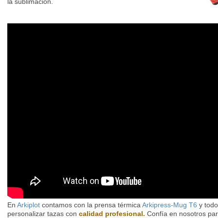
la sublimación.
En
Arkiplot
contamos con la prensa térmica
Arkipress-Mug T6
y todo
personalizar tazas con
calidad profesional.
Confía en nosotros par