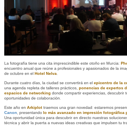
La fotografía tiene una cita imprescindible este otoño en Murcia:
Ph
encuentro anual que reúne a profesionales y apasionados de la ima
de octubre en el
Hotel Nelva
.
Durante cuatro días, la ciudad se convertirá en el
epicentro de la c
una agenda repleta de talleres prácticos,
ponencias de expertos de
espacios de networking
donde compartir experiencias, descubrir 
oportunidades de colaboración.
Este año en
Arkiplot
traemos una gran novedad: estaremos prese
Canon
, presentando
lo más avanzado en impresión fotográfica p
Una oportunidad única para descubrir en directo nuestras soluciones
técnica y abrir la puerta a nuevas ideas creativas que impulsen tu tra