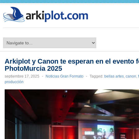
arkiplot.com
Arkiplot y Canon te esperan en el evento f
PhotoMurcia 2025
septiembre 17, 2025
-
Noticias Gran Formato
-
Tagged:
bellas artes
,
canon
,
producción