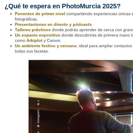
¿Qué te espera en PhotoMurcia 2025?
Ponentes de primer nivel
compartiendo experiencias únicas en
fotográficas.
Presentaciones en directo y pódcasts
Talleres prácticos
donde podrás aprender de cerca con grande
Un espacio expositivo
donde descubrirás de primera mano l
como
Arkiplot
y
Canon
.
Un ambiente festivo y cercano
, ideal para ampliar contactos 
todas sus facetas.