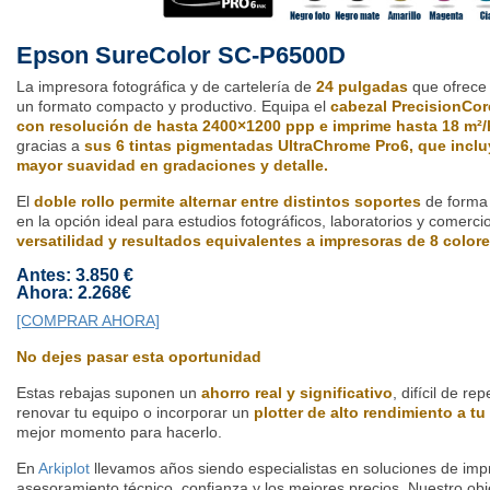
Epson SureColor SC-P6500D
La impresora fotográfica y de cartelería de
24 pulgadas
que ofrece
un formato compacto y productivo. Equipa el
cabezal PrecisionCor
con resolución de hasta 2400×1200 ppp e imprime hasta 18 m²/h
gracias a
sus 6 tintas pigmentadas UltraChrome Pro6, que inclu
mayor suavidad en gradaciones y detalle.
El
doble rollo permite alternar entre distintos soportes
de forma 
en la opción ideal para estudios fotográficos, laboratorios y comer
versatilidad y resultados equivalentes a impresoras de 8 colore
Antes: 3.850 €
Ahora: 2.268€
[COMPRAR AHORA]
No dejes pasar esta oportunidad
Estas rebajas suponen un
ahorro real y significativo
, difícil de re
renovar tu equipo o incorporar un
plotter de alto rendimiento a tu 
mejor momento para hacerlo.
En
Arkiplot
llevamos años siendo especialistas en soluciones de impr
asesoramiento técnico, confianza y los mejores precios. Nuestro obj