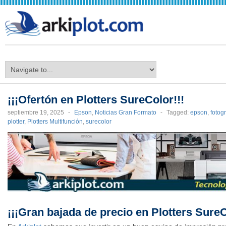
arkiplot.com
¡¡¡Ofertón en Plotters SureColor!!!
septiembre 19, 2025
-
Epson
,
Noticias Gran Formato
-
Tagged:
epson
,
fotogr
plotter
,
Plotters Multifunción
,
surecolor
¡¡¡Gran bajada de precio en Plotters SureC