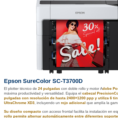
Epson SureColor SC-T3700D
El plotter técnico de
24 pulgadas
con doble rollo y motor A
dobe Pos
máxima productividad y versatilidad. Equipa el
cabezal PrecisionC
pulgadas con resolución de hasta 2400×1200 ppp y utiliza 6 ti
UltraChrome XD3
, incluyendo un
rojo adicional
que amplía la gam
Su diseño compacto
con acceso frontal facilita la instalación en e
rollo permite alternar automáticamente entre diferentes soport