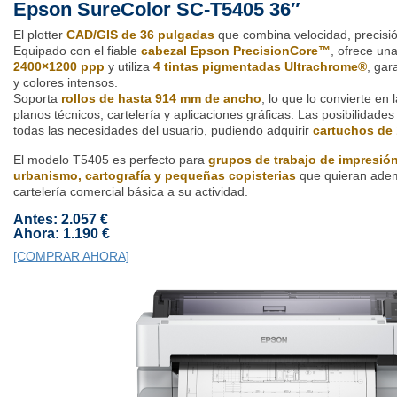
Epson SureColor SC-T5405 36″
El plotter
CAD/GIS de 36 pulgadas
que combina velocidad, precisió
Equipado con el fiable
cabezal Epson PrecisionCore™
, ofrece un
2400×1200 ppp
y utiliza
4 tintas pigmentadas Ultrachrome®
, gar
y colores intensos.
Soporta
rollos de hasta 914 mm de ancho
, lo que lo convierte en
planos técnicos, cartelería y aplicaciones gráficas. Las posibilidades
todas las necesidades del usuario, pudiendo adquirir
cartuchos de 
El modelo T5405 es perfecto para
grupos de trabajo de impresión
urbanismo, cartografía y pequeñas copisterias
que quieran adem
cartelería comercial básica a su actividad.
Antes: 2.057 €
Ahora: 1.190 €
[COMPRAR AHORA]