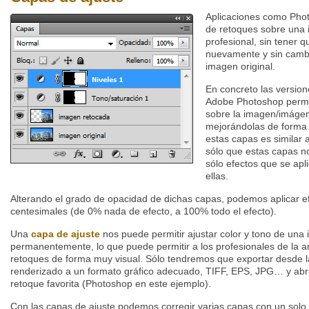
Aplicaciones como Phot
de retoques sobre una 
profesional, sin tener q
nuevamente y sin camb
imagen original.
En concreto las version
Adobe Photoshop perm
sobre la imagen/imágen
mejorándolas de forma m
estas capas es similar 
sólo que estas capas no
sólo efectos que se apli
ellas.
Alterando el grado de opacidad de dichas capas, podemos aplicar e
centesimales (de 0% nada de efecto, a 100% todo el efecto).
Una
capa de ajuste
nos puede permitir ajustar color y tono de una
permanentemente, lo que puede permitir a los profesionales de la ar
retoques de forma muy visual. Sólo tendremos que exportar desde l
renderizado a un formato gráfico adecuado, TIFF, EPS, JPG… y abri
retoque favorita (Photoshop en este ejemplo).
Con las capas de ajuste podemos corregir varias capas con un solo 