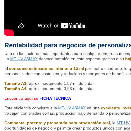
Rentabilidad para negocios de personaliz
Uno de los factores más importantes para cualquier empresa de imp
La
MT-UV A3MAX
destaca también en este aspecto gracias a su
ba
El
consumo estimado es inferior a 15 ml
por metro cuadrado, lo q
personalizados con costes muy reducidos y márgenes de beneficio 
Tamaño A3:
aproximadamente 1,87 ml de tinta
Tamaño A4:
aproximadamente 0,93 ml de tinta
Encuentra aquí su
FICHA TÉCNICA
Esta eficiencia convierte a la
MT-UV A3MAX
en una
excelente inve
trabajan con tiradas cortas, producción bajo demanda o personalizac
Compacta, potente y preparada para producción real,
la
MT-UV
oportunidades de negocio y permite crear productos únicos con ac