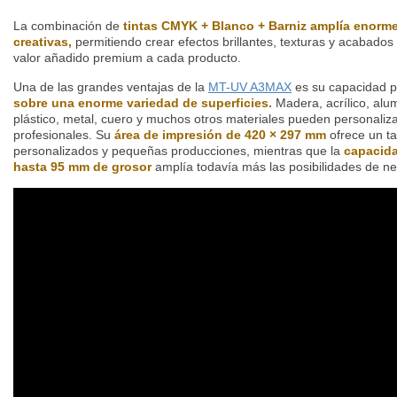
La combinación de
tintas CMYK + Blanco + Barniz amplía enorme
creativas,
permitiendo crear efectos brillantes, texturas y acabados
valor añadido premium a cada producto.
Una de las grandes ventajas de la
MT-UV A3MAX
es su capacidad 
sobre una enorme variedad de superficies.
Madera, acrílico, alum
plástico, metal, cuero y muchos otros materiales pueden personaliz
profesionales. Su
área de impresión de 420 × 297 mm
ofrece un ta
personalizados y pequeñas producciones, mientras que la
capacida
hasta 95 mm de grosor
amplía todavía más las posibilidades de ne