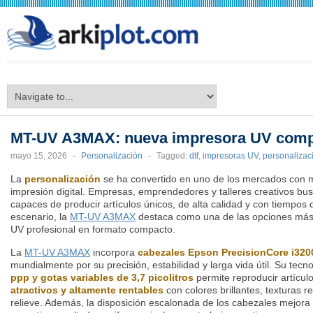
arkiplot.com
MT-UV A3MAX: nueva impresora UV comp
mayo 15, 2026
-
Personalización
-
Tagged:
dtf
,
impresoras UV
,
personalizac
La
personalización
se ha convertido en uno de los mercados con m
impresión digital. Empresas, emprendedores y talleres creativos b
capaces de producir artículos únicos, de alta calidad y con tiempos 
escenario, la
MT-UV A3MAX
destaca como una de las opciones más 
UV profesional en formato compacto.
La
MT-UV A3MAX
incorpora
cabezales Epson PrecisionCore i320
mundialmente por su precisión, estabilidad y larga vida útil. Su tecn
ppp y gotas variables de 3,7 picolitros
permite reproducir artícul
atractivos y altamente rentables
con colores brillantes, texturas r
relieve. Además, la disposición escalonada de los cabezales mejora 