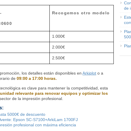
Con
de 
-
Recogemos otro modelo
Est
com
80600
Pla
1.000€
500
Pla
2.000€
2.500€
promoción, los detalles están disponibles en
Arkiplot
o a
rario de
09:00 a 17:00 horas.
tecnológica es clave para mantener la competitividad, esta
unidad relevante para renovar equipos y optimizar los
sector de la impresión profesional.
s:
asta 5000€ de descuento
olvente: Epson SC-S7100+ArkiLam 1700FJ
esión profesional con máxima eficiencia