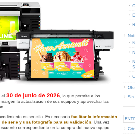
C
E
R
Not
N
N
N
S
O
Ofe
30 de junio de 2026
a
el
, lo que permite a los
Sin
n margen la actualización de sus equipos y aprovechar las
ón.
ocedimiento es sencillo. Es necesario
facilitar la información
ENT
 de serie y una fotografía para su validación
. Una vez
descuento correspondiente en la compra del nuevo equipo
Cóm