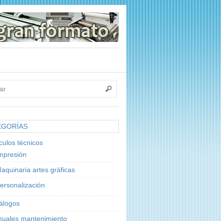
EGORÍAS
ículos técnicos
mpresión
aquinaria artes gráficas
ersonalización
álogos
uales mantenimiento