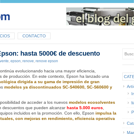
CIOS
CONTACTO
Epson: hasta 5000€ de descuento
vente
,
epson
,
renove
,
renove epson
 continúa evolucionando hacia una mayor eficiencia,
os de producción. En este contexto, Epson ha lanzado una
CAT
lógica dirigida a su gama de impresión de gran
Art
los
modelos ya discontinuados SC-S40600, SC-S60600 y
I
la posibilidad de acceder a los nuevos
modelos ecosolventes
M
n descuentos que pueden alcanzar
hasta 5.000 euros
,
P
quipos incluidos en la promoción. Con ello, Epson
impulsa la
tuales, con mejoras en rendimiento, eficiencia operativa
Cat
Man