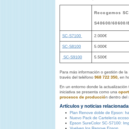
Recogemos SC
S40600/60600/
SC-S7100
2.000€
SC-S8100
5.000€
SC-S9100
5.500€
Para más información o gestión de la 
través del teléfono
968 722 350,
en ho
En un entorno donde la actualización 
iniciativa se presenta como una
oport
procesos de producció
n dentro del 
Artículos y noticias relacionada
Plan Renove doble de Epson: h
Nuevo Pack de Cartelería ecos
Epson SureColor SC-S7100: Impr
Vuelven los Renove Epson