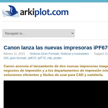
arkiplot.com
Canon lanza las nuevas impresoras iPF6
febrero 11, 2015
-
Noticias Gran Formato
,
Noticias y novedades
-
Tagged:
C
GIS
,
gran formato
,
ipf670
,
ipf770
,
mfp
,
plotter
Canon anuncia el lanzamiento de dos nuevas impresoras imag
negocios de impresión y a los departamentos de impresión int
soluciones eficientes y fáciles de usar para CAD y cartelería.