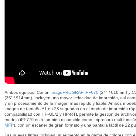
Ambos equipos, Canon
imagePROGRAF iPF670
(24” / 610mm) y C
(36” / 914mm), incluyen una mayor velocidad de impresión, así como
y un procesamiento de la imagen más rápido y fiable. Ambos model
imagen de tamaño A1 en 28 segundos en el modo de impresión rápi
compatibilidad con HP-GL/2 y HP-RTL permite la gestión de archivos 
modelo iPF770 está también disponible como impresora multifunción
MFP
), con un escáner de gran formato y una pantalla táctil de 22 p
Las nuevas tintas incluyen un aumento en la gama de colores con el 