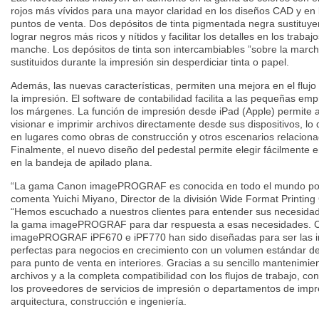
rojos más vívidos para una mayor claridad en los diseños CAD y en la
puntos de venta. Dos depósitos de tinta pigmentada negra sustituyen
lograr negros más ricos y nítidos y facilitar los detalles en los traba
manche. Los depósitos de tinta son intercambiables ”sobre la march
sustituidos durante la impresión sin desperdiciar tinta o papel.
Además, las nuevas características, permiten una mejora en el flujo
la impresión. El software de contabilidad facilita a las pequeñas emp
los márgenes. La función de impresión desde iPad (Apple) permite 
visionar e imprimir archivos directamente desde sus dispositivos, lo 
en lugares como obras de construcción y otros escenarios relacionad
Finalmente, el nuevo diseño del pedestal permite elegir fácilmente e
en la bandeja de apilado plana.
“La gama Canon imagePROGRAF es conocida en todo el mundo por su
comenta Yuichi Miyano, Director de la división Wide Format Printi
“Hemos escuchado a nuestros clientes para entender sus necesidad
la gama imagePROGRAF para dar respuesta a esas necesidades. 
imagePROGRAF iPF670 e iPF770 han sido diseñadas para ser las i
perfectas para negocios en crecimiento con un volumen estándar d
para punto de venta en interiores. Gracias a su sencillo mantenimien
archivos y a la completa compatibilidad con los flujos de trabajo, co
los proveedores de servicios de impresión o departamentos de imp
arquitectura, construcción e ingeniería.