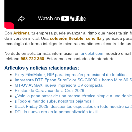
Con
Arkirent
, tu empresa puede avanzar al ritmo que necesita sin fr
de inversión inicial. Una
solución flexible, sencilla
y pensada para 
tecnología de forma inteligente mientras mantienes el control de tus
No dude en solicitar más información en
arkiplot.com
, nuestro emai
teléfono
968 722 350
. Estaremos encantados de atenderte.
Artículos y noticias relacionadas:
Fiery FilmMaker, RIP para impresión profesional de fotolitos
Impresora DTF Epson SureColor SC-G6000 + horno Miro 36 
MT-UV A3MAX: nueva impresora UV compacta
Fiestas de Caravaca de la Cruz 2026
¿Vale la pena pasar de una prensa térmica simple a una dobl
¡¡Todo el mundo sube, nosotros bajamos!!
Black Friday 2025: descuentos especiales en todo nuestro cat
DTI: la nueva era en la personalización textil