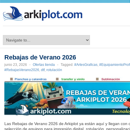
arkiplot.com
Rebajas de Verano 2026
junio 23, 2026
-
Ofertas tienda
-
Tagged:
#ArtesGraficas
,
#EquipamientoProf
#RebajasVerano2026
,
dtf
,
rotulación
Las Rebajas de Verano 2026 de Arkiplot ya están aquí y llegan con
selección de equipos para impresión digital, rotulación, personalizaci