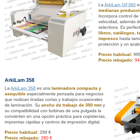
La
ArkiLam GF360
es
medianas produccio
Incorpora control de
velocidad, además de
selectivos. Es perfec
libros, catálogos, 
impresos
hasta tam
protección y un acab
Precio habitual:
995
Precio rebajado:
94
ArkiLam 358
La
ArkiLam 358
es una
laminadora compacta y
asequible
especialmente pensada para negocios
que realizan tiradas cortas y trabajos ocasionales
de laminación. Su
ancho de trabajo de 350 mm
y
su compatibilidad con bobinas de una pulgada la
convierten en una opción práctica para copisterías,
imprentas rápidas y centros de impresión digital.
Precio habitual:
299 €
Precio rebajado:
280 €