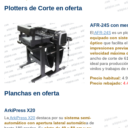
Plotters de Corte en oferta
AFR-24S con mes
El
AFR-24S
es un plo
equipado con sist
óptico
que facilita e
impresiones previa
velocidad máxima 
ancho de corte de 6
ideal para producció
vinilos y trabajos de 
Precio habitual:
4.9
Precio rebajado:
4.
Planchas en oferta
ArkiPress X20
La
ArkiPress X20
destaca por su
sistema semi-
automático con apertura lateral automátic
a de
hasta 180 grados. Su
plato de 40 x 50 cm y su