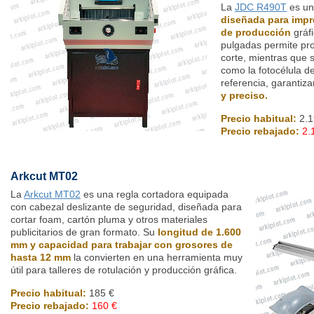
La
JDC R490T
es u
diseñada para impre
de producción
gráfi
pulgadas permite pr
corte, mientras que 
como la fotocélula de
referencia, garantiz
y preciso.
Precio habitual:
2.1
Precio rebajado:
2.
Arkcut MT02
La
Arkcut MT02
es una regla cortadora equipada
con cabezal deslizante de seguridad, diseñada para
cortar foam, cartón pluma y otros materiales
publicitarios de gran formato. Su
longitud de 1.600
mm y capacidad para trabajar con grosores de
hasta 12 mm
la convierten en una herramienta muy
útil para talleres de rotulación y producción gráfica.
Precio habitual:
185 €
Precio rebajado:
160 €