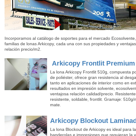
Incorporamos al catálogo de soportes para el mercado Ecosolvente, 
familias de lonas Arkicopy, cada una con sus propiedades y ventaja
relación precio/m2.
Arkicopy Frontlit Premium
La lona Arkicopy Frontlit 510g, compuesta
de poliéster, ofrece gran resistencia al desg
tanto en aplicaciones de interior como en ext
resultados en impresión solvente, ecosolvent
ventajosa relación calidad/precio. Resistente
resistente, soldable, frontlit. Gramaje: 510
mate.
Arkicopy Blockout Lamina
La lona Blockout de Arkicopy es ideal para la
banderolas e impresiones que requieran la vi