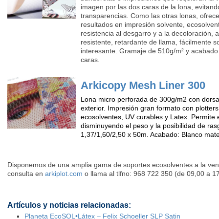
imagen por las dos caras de la lona, evitan
transparencias. Como las otras lonas, ofrec
resultados en impresión solvente, ecosolvent
resistencia al desgarro y a la decoloración, 
resistente, retardante de llama, fácilmente s
interesante. Gramaje de 510g/m² y acabad
caras.
Arkicopy Mesh Liner 300
Lona micro perforada de 300g/m2 con dorsal
exterior. Impresión gran formato con plotters
ecosolventes, UV curables y Latex. Permite e
disminuyendo el peso y la posibilidad de ra
1,37/1,60/2,50 x 50m. Acabado: Blanco mat
Disponemos de una amplia gama de soportes ecosolventes a la venta
consulta en
arkiplot.com
o llama al tlfno: 968 722 350 (de 09,00 a 1
Artículos y noticias relacionadas:
Planeta EcoSOL•Látex – Felix Schoeller SLP Satin