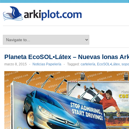
arkiplot.com
Planeta EcoSOL•Látex – Nuevas lonas Ar
marzo 8, 2015
-
Noticias Papelería
-
Tagged:
cartelería
,
EcoSOL•Látex
,
sopo