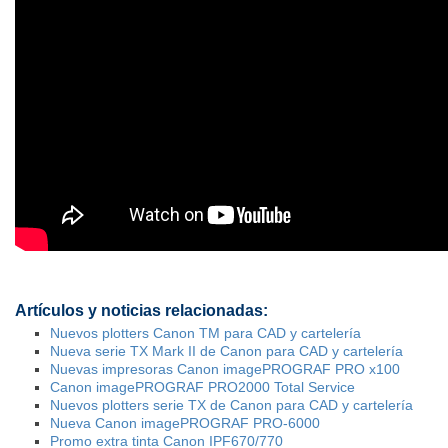
Artículos y noticias relacionadas:
Nuevos plotters Canon TM para CAD y cartelería
Nueva serie TX Mark II de Canon para CAD y cartelería
Nuevas impresoras Canon imagePROGRAF PRO x100
Canon imagePROGRAF PRO2000 Total Service
Nuevos plotters serie TX de Canon para CAD y cartelería
Nueva Canon imagePROGRAF PRO-6000
Promo extra tinta Canon IPF670/770