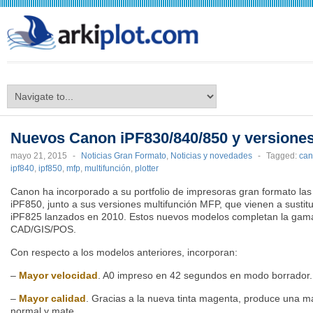
arkiplot.com
Nuevos Canon iPF830/840/850 y version
mayo 21, 2015
-
Noticias Gran Formato
,
Noticias y novedades
-
Tagged:
ca
ipf840
,
ipf850
,
mfp
,
multifunción
,
plotter
Canon ha incorporado a su portfolio de impresoras gran formato la
iPF850, junto a sus versiones multifunción MFP, que vienen a sustitu
iPF825 lanzados en 2010. Estos nuevos modelos completan la gama
CAD/GIS/POS.
Con respecto a los modelos anteriores, incorporan:
–
Mayor velocidad
. A0 impreso en 42 segundos en modo borrador.
–
Mayor calidad
. Gracias a la nueva tinta magenta, produce una 
normal y mate.